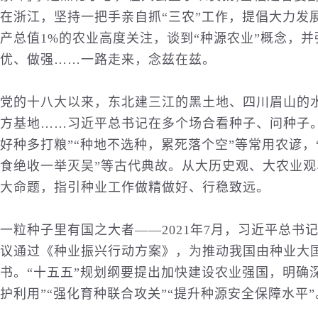
在浙江，坚持一把手亲自抓“三农”工作，提倡大力发
产总值1%的农业高度关注，谈到“种源农业”概念，
优、做强……一路走来，念兹在兹。
党的十八大以来，东北建三江的黑土地、四川眉山的
方基地……习近平总书记在多个场合看种子、问种子
好种多打粮”“种地不选种，累死落个空”等常用农谚
食绝收一举灭吴”等古代典故。从大
历史
观、大农业观
大命题，指引种业工作做精做好、行稳致远。
一粒种子里有国之大者——2021年7月，习近平总
议通过《种业振兴行动方案》，为推动我国由种业大
书。“十五五”规划纲要提出加快建设农业强国，明确
护利用”“强化育种联合攻关”“提升种源安全保障水平”