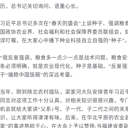
历，总书记关切询问、语重心长。
习近平总书记多次在“春天的盛会”上谈种子、强调粮食
国政协农业界、社会福利和社会保障界委员联组会，就
谆叮嘱，在大家心中播下种业
科技
自立自强的“种子”
“我反复强调，粮食多一点少一点是战术问题，粮食安
条必须明确，就是农业现代化，种子是基础。”反复强
于“端稳中国饭碗”的深远考量。
当年，刚到陕北农村插队，梁家河大队安排青年习近
同志对这项工作十分认真，对相关知识很感兴趣，专
机会就给大家讲“父系1号、子一代、子二代之间的关系
识，让大家听得津津有味。后来，在华北平原的农业
家”的事迹熟稔于心，在大会上予以赞扬;当福建省委副