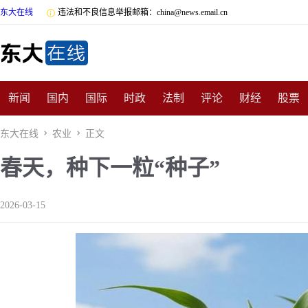
东大在线

违法和不良信息举报邮箱：china@news.email.cn
新闻
国内
国际
时政
法制
评论
财经
股票
数码
民俗
招商
汽车
国学
旅游
文化
收藏
东大在线

农业

正文
春天，种下一粒“种子”
非遗
公益
娱乐
游戏
影视
明星
时尚
体育
2026-03-15