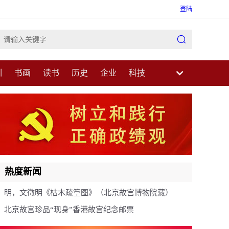
登陆

训
书画
读书
历史
企业
科技
业
民生
健康
医疗
中医
科普
热度新闻
明，文徵明《枯木疏篁图》（北京故宫博物院藏）
北京故宫珍品“现身”香港故宫纪念邮票