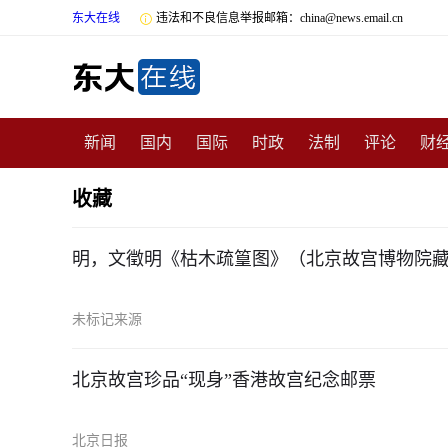
东大在线

违法和不良信息举报邮箱：china@news.email.cn
新闻
国内
国际
时政
法制
评论
财
数码
民俗
招商
汽车
国学
旅游
文
收藏
非遗
公益
娱乐
游戏
影视
明星
时
明，文徵明《枯木疏篁图》（北京故宫博物院
未标记来源
北京故宫珍品“现身”香港故宫纪念邮票
北京日报