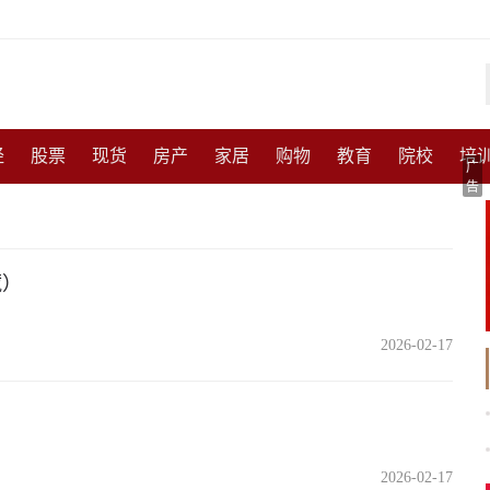
经
股票
现货
房产
家居
购物
教育
院校
培
广
告
化
收藏
人物
访谈
国防
军事
武器
能源
农
尚
体育
互联网
手机
高考
育儿
交通
美食
藏）
2026-02-17
2026-02-17