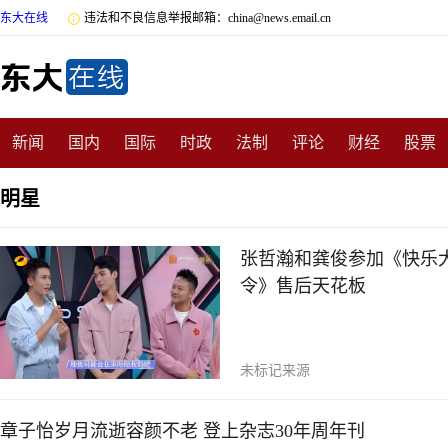
东大在线

违法和不良信息举报邮箱：china@news.email.cn
新闻
国内
国际
时政
法制
评论
财经
股票
数码
民俗
招商
汽车
国学
旅游
文化
收藏
明星
非遗
公益
娱乐
游戏
影视
明星
时尚
体育
张哲瀚和龚俊参加《快乐
令》售后天花板
未标记来源
章子怡岁月流逝容颜不老 登上杂志30年周年刊