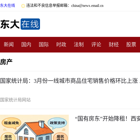
东大在线

违法和不良信息举报邮箱：china@news.email.cn
新闻
国内
国际
时政
法制
评论
财经
股票
数码
民俗
招商
汽车
国学
旅游
文化
收藏
房产
非遗
公益
娱乐
游戏
影视
明星
时尚
体育
国家统计局：3月份一线城市商品住宅销售价格环比上涨
国家统计局网站
“国有房东”开始降租！西