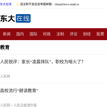
东大在线

违法和不良信息举报邮箱：china@news.email.cn
新闻
国内
国际
时政
法制
评论
财经
股票
数码
民俗
招商
汽车
国学
旅游
文化
收藏
教育
非遗
公益
娱乐
游戏
影视
明星
时尚
体育
人民锐评：家长“凌晨排队”，职校为啥火了？
人民网
高校流行“耕读教育”
人民网－人民日报海外版