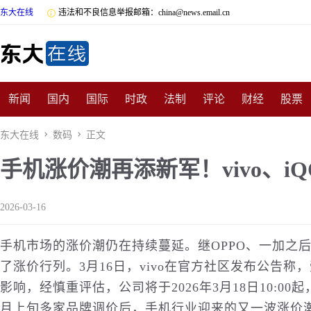
东大在线

违法和不良信息举报邮箱：china@news.email.cn
新闻
国内
国际
时政
法制
评论
财经
股票
数码
民俗
招商
汽车
国学
旅游
文化
收藏
东大在线

数码

正文
手机涨价潮再添新军！vivo、i
非遗
公益
娱乐
游戏
影视
明星
时尚
体育
2026-03-16
手机
市场的涨价潮仍在持续蔓延。继OPPO、一加之后，
了涨价行列。3月16日，vivo在官方社区发布公告
影响，经慎重评估，公司将于2026年3月18日10:0
月上旬多家品牌调价后，手机行业迎来的又一波涨价