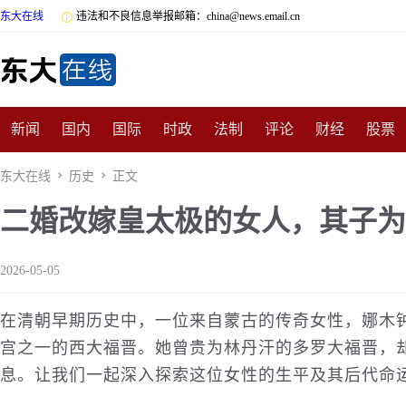
东大在线

违法和不良信息举报邮箱：china@news.email.cn
新闻
国内
国际
时政
法制
评论
财经
股票
数码
民俗
招商
汽车
国学
旅游
文化
收藏
东大在线

历史

正文
二婚改嫁皇太极的女人，其子为
非遗
公益
娱乐
游戏
影视
明星
时尚
体育
2026-05-05
在清朝早期
历史
中，一位来自蒙古的传奇女性，娜木
宫之一的西大福晋。她曾贵为林丹汗的多罗大福晋，
息。让我们一起深入探索这位女性的生平及其后代命