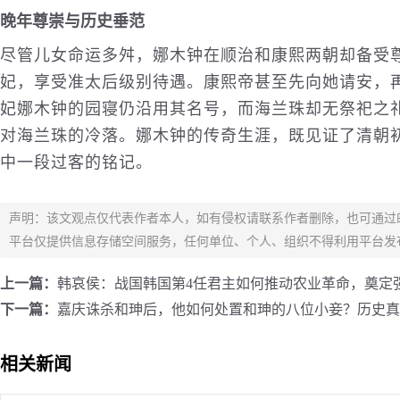
晚年尊崇与历史垂范
尽管儿女命运多舛，娜木钟在顺治和康熙两朝却备受
妃，享受准太后级别待遇。康熙帝甚至先向她请安，
妃娜木钟的园寝仍沿用其名号，而海兰珠却无祭祀之
对海兰珠的冷落。娜木钟的传奇生涯，既见证了清朝
中一段过客的铭记。
声明：该文观点仅代表作者本人，如有侵权请联系作者删除，也可通过
平台仅提供信息存储空间服务，任何单位、个人、组织不得利用平台发
上一篇：
韩哀侯：战国韩国第4任君主如何推动农业革命，奠定
下一篇：
嘉庆诛杀和珅后，他如何处置和珅的八位小妾？历史真
相关新闻