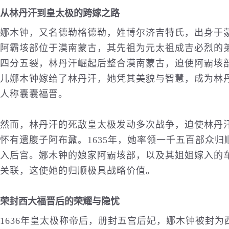
从林丹汗到皇太极的跨嫁之路
娜木钟，又名德勒格德勒，姓博尔济吉特氏，出身于
阿霸垓部位于漠南蒙古，其先祖为元太祖成吉必烈的
四分五裂，林丹汗崛起后整合漠南蒙古，迫使阿霸垓
儿娜木钟嫁给了林丹汗，她凭其美貌与智慧，成为林
人称囊囊福晋。
然而，林丹汗的死敌皇太极发动多次战争，迫使林丹汗
怀有遗腹子阿布鼐。1635年，她率领一千五百部众
入后宫。娜木钟的娘家阿霸垓部，以及其姐姐嫁入的
关联，这使她的归顺极具战略价值。
荣封西大福晋后的荣耀与隐忧
1636年皇太极称帝后，册封五宫后妃，娜木钟被封