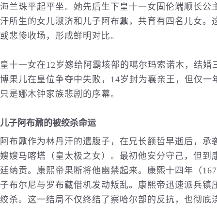
海兰珠平起平坐。她先后生下皇十一女固伦端顺长公
汗所生的女儿淑济和儿子阿布鼐，共育有四名儿女。
或悲惨收场，形成鲜明对比。
皇十一女在12岁嫁给阿霸垓部的噶尔玛索诺木，结婚
博果儿在皇位争夺中失败，14岁封为襄亲王，但仅一
只是娜木钟家族悲剧的序幕。
儿子阿布鼐的被绞杀命运
阿布鼐作为林丹汗的遗腹子，在兄长额哲早逝后，承
嫂嫂马喀塔（皇太极之女）。最初他安分守己，但到
廷纳贡。康熙帝果断将他幽禁起来。康熙十四年（16
子布尔尼与罗布藏借机发动叛乱。康熙帝迅速派兵镇
绞杀。这一结局不仅终结了察哈尔部的反抗，也彻底