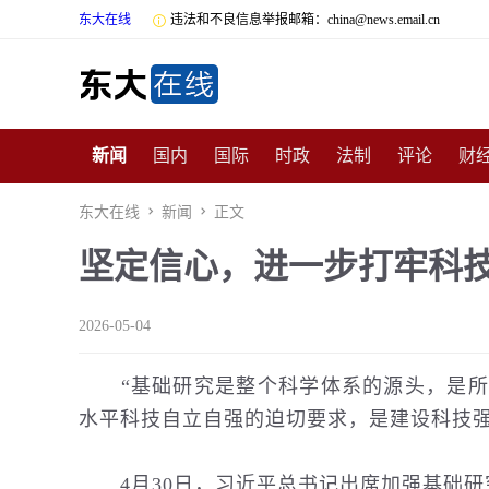
东大在线

违法和不良信息举报邮箱：china@news.email.cn
新闻
国内
国际
时政
法制
评论
财
数码
民俗
招商
汽车
国学
旅游
文
东大在线

新闻

正文
坚定信心，进一步打牢科
非遗
公益
娱乐
游戏
影视
明星
时
2026-05-04
“基础研究是整个科学体系的源头，是所有
水平
科技
自立自强的迫切要求，是建设科技
4月30日，习近平总书记出席加强基础研