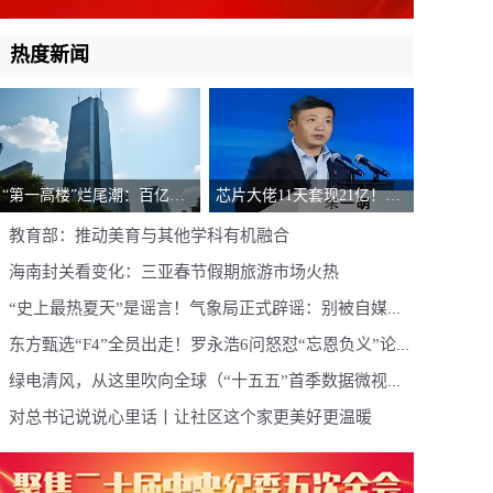
热度新闻
“第一高楼”烂尾潮：百亿投
芯片大佬11天套现21亿！兆
资打水漂，为何越是地标越
易创新朱一明这波操作，投
教育部：推动美育与其他学科有机融合
容易“烂”？
资者看懵了
海南封关看变化：三亚春节假期旅游市场火热
“史上最热夏天”是谣言！气象局正式辟谣：别被自媒体
带偏了
东方甄选“F4”全员出走！罗永浩6问怒怼“忘恩负义”论：
难道要给铁老师做一辈子牛马？
绿电清风，从这里吹向全球（“十五五”首季数据微视
角）
对总书记说说心里话丨让社区这个家更美好更温暖