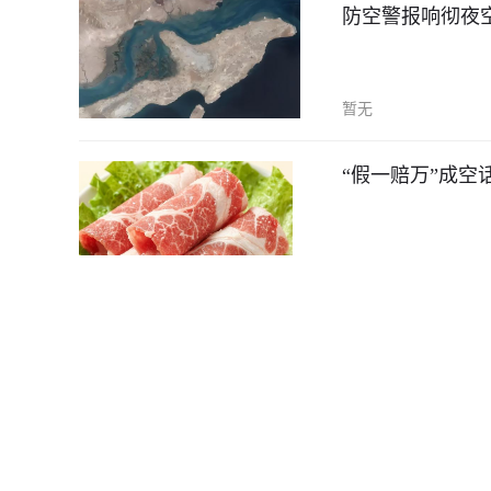
防空警报响彻夜
暂无
“假一赔万”成
暂无
全国共有少先队员1.12亿名
新华社