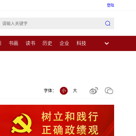
登陆

训
书画
读书
历史
企业
科技
业
民生
健康
医疗
中医
科普


字体：
小
大