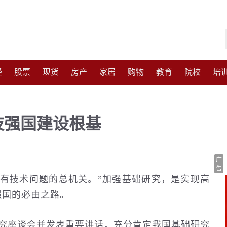
经
股票
现货
房产
家居
购物
教育
院校
培
化
收藏
人物
访谈
国防
军事
武器
能源
农
技强国建设根基
尚
体育
互联网
手机
高考
育儿
交通
美食
广
告
技术问题的总机关。”加强基础研究，是实现高
强国的必由之路。
究座谈会并发表重要讲话，充分肯定我国基础研究