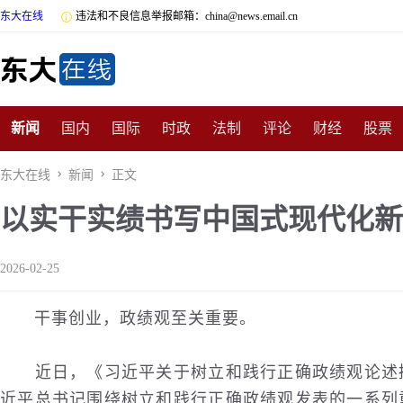
东大在线

违法和不良信息举报邮箱：china@news.email.cn
新闻
国内
国际
时政
法制
评论
财经
股票
数码
民俗
招商
汽车
国学
旅游
文化
收藏
东大在线

新闻

正文
以实干实绩书写中国式现代化新
非遗
公益
娱乐
游戏
影视
明星
时尚
体育
2026-02-25
干事创业，政绩观至关重要。
近日，《习近平关于树立和践行正确政绩观论述摘
近平总书记围绕树立和践行正确政绩观发表的一系列