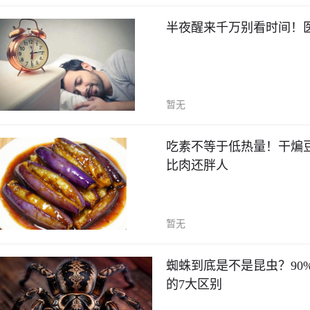
半夜醒来千万别看时间！
暂无
吃素不等于低热量！干煸
比肉还胖人
暂无
蜘蛛到底是不是昆虫？90
的7大区别