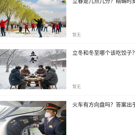
立春是几点几分？精确时
暂无
立冬和冬至哪个该吃饺子
暂无
火车有方向盘吗？答案出