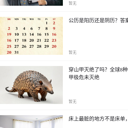
暂无
公历是阳历还是阴历？答
暂无
穿山甲灭绝了吗？全球8
甲极危未灭绝
暂无
床上最脏的地方不是床单