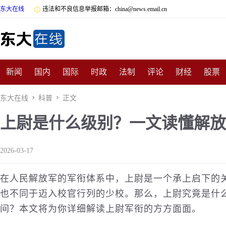
东大在线

违法和不良信息举报邮箱：china@news.email.cn
新闻
国内
国际
时政
法制
评论
财经
股票
数码
民俗
招商
汽车
国学
旅游
文化
收藏
东大在线

科普

正文
上尉是什么级别？一文读懂解放
非遗
公益
娱乐
游戏
影视
明星
时尚
体育
2026-03-17
在人民解放军的军衔体系中，上尉是一个承上启下的
也不同于迈入校官行列的少校。那么，上尉究竟是什
间？本文将为你详细解读上尉军衔的方方面面。