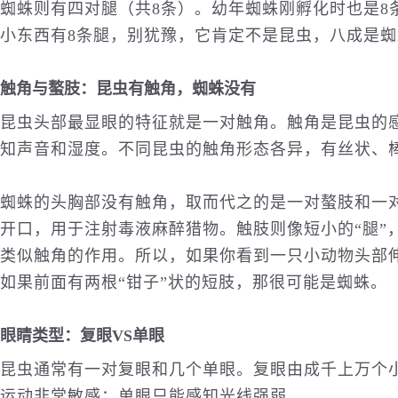
蜘蛛则有四对腿（共8条）。幼年蜘蛛刚孵化时也是8
小东西有8条腿，别犹豫，它肯定不是昆虫，八成是
触角与螯肢：昆虫有触角，蜘蛛没有
昆虫头部最显眼的特征就是一对触角。触角是昆虫的
知声音和湿度。不同昆虫的触角形态各异，有丝状、
蜘蛛的头胸部没有触角，取而代之的是一对螯肢和一
开口，用于注射毒液麻醉猎物。触肢则像短小的“腿”
类似触角的作用。所以，如果你看到一只小动物头部伸
如果前面有两根“钳子”状的短肢，那很可能是蜘蛛。
眼睛类型：复眼VS单眼
昆虫通常有一对复眼和几个单眼。复眼由成千上万个
运动非常敏感；单眼只能感知光线强弱。