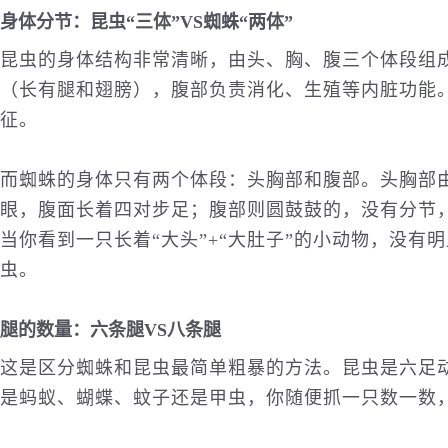
身体分节：昆虫“三体”VS蜘蛛“两体”
昆虫的身体结构非常清晰，由头、胸、腹三个体段组
（长有腿和翅膀），腹部负责消化、生殖等内脏功能。
征。
而蜘蛛的身体只有两个体段：头胸部和腹部。头胸部
眼，腹面长着四对步足；腹部则圆鼓鼓的，没有分节
当你看到一只长着“大头”+“大肚子”的小动物，没有
虫。
腿的数量：六条腿VS八条腿
这是区分蜘蛛和昆虫最简单粗暴的方法。昆虫是六足
是蚂蚁、蝴蝶、蚊子还是甲虫，你随便抓一只数一数