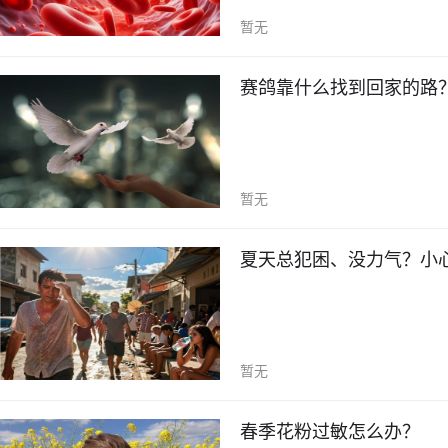
暂无
赛鸽靠什么找到回家的路？
暂无
夏天总犯困、没力气？小
暂无
春季花粉过敏怎么办？