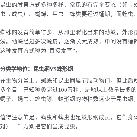
昆虫的发育方式多种多样，常见的有完全变态（卵→
虫→成虫）。蝴蝶、甲虫、蜂类要经过蛹期，而蝗虫
蜘蛛的发育简单得多：从卵里孵化出来的幼蛛，外形
浅。幼蛛经过多次蜕皮，逐渐长大成熟，中间没有蛹
这种发育方式称为“直接发育”。
分类学地位：昆虫纲VS蛛形纲
在生物分类上，蜘蛛和昆虫同属节肢动物门，但此后就
多个目，已知种类超过100万种，是地球上数量最多
蝎子、螨虫、蜱虫等。蛛形纲的物种数远少于昆虫纲
值得注意的是，螨虫和蜱虫也是蛛形纲成员，它们身体
对），千万别把它们当成昆虫。