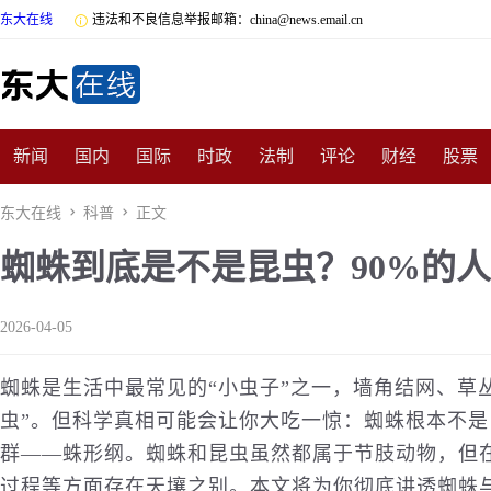
东大在线

违法和不良信息举报邮箱：china@news.email.cn
新闻
国内
国际
时政
法制
评论
财经
股票
数码
民俗
招商
汽车
国学
旅游
文化
收藏
东大在线

科普

正文
蜘蛛到底是不是昆虫？90%的
非遗
公益
娱乐
游戏
影视
明星
时尚
体育
2026-04-05
蜘蛛是生活中最常见的“小虫子”之一，墙角结网、草
虫”。但科学真相可能会让你大吃一惊：蜘蛛根本不
群——蛛形纲。蜘蛛和昆虫虽然都属于节肢动物，但
过程等方面存在天壤之别。本文将为你彻底讲透蜘蛛