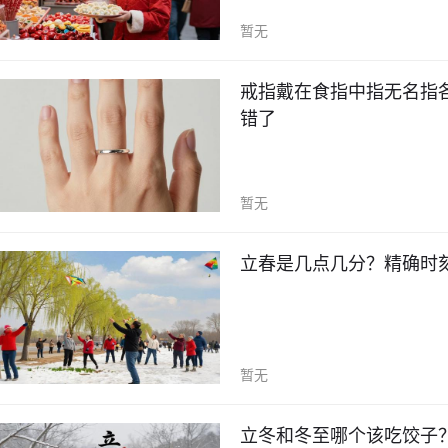
暂无
戒指戴在食指中指无名指
错了
暂无
立春是几点几分？精确时
暂无
立冬和冬至哪个该吃饺子