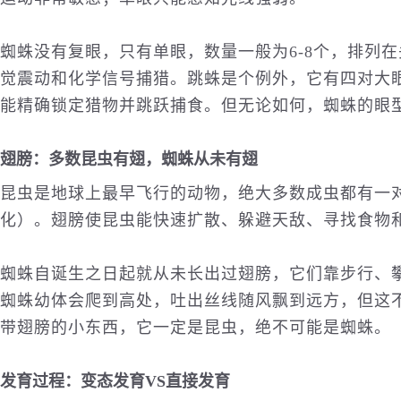
蜘蛛没有复眼，只有单眼，数量一般为6-8个，排列
觉震动和化学信号捕猎。跳蛛是个例外，它有四对大眼
能精确锁定猎物并跳跃捕食。但无论如何，蜘蛛的眼
翅膀：多数昆虫有翅，蜘蛛从未有翅
昆虫是地球上最早飞行的动物，绝大多数成虫都有一
化）。翅膀使昆虫能快速扩散、躲避天敌、寻找食物
蜘蛛自诞生之日起就从未长出过翅膀，它们靠步行、攀
蜘蛛幼体会爬到高处，吐出丝线随风飘到远方，但这
带翅膀的小东西，它一定是昆虫，绝不可能是蜘蛛。
发育过程：变态发育VS直接发育