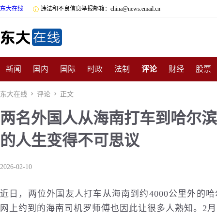
东大在线

违法和不良信息举报邮箱：china@news.email.cn
新闻
国内
国际
时政
法制
评论
财经
股票
数码
民俗
招商
汽车
国学
旅游
文化
收藏
东大在线

评论

正文
两名外国人从海南打车到哈尔滨，
非遗
公益
娱乐
游戏
影视
明星
时尚
体育
的人生变得不可思议
2026-02-10
近日，两位外国友人打车从海南到约4000公里外的
网上约到的海南司机罗师傅也因此让很多人熟知。2月