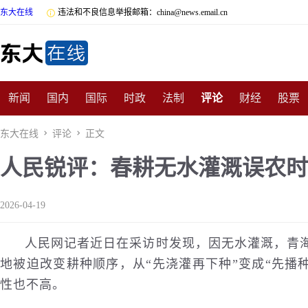
东大在线

违法和不良信息举报邮箱：china@news.email.cn
新闻
国内
国际
时政
法制
评论
财经
股票
数码
民俗
招商
汽车
国学
旅游
文化
收藏
东大在线

评论

正文
人民锐评：春耕无水灌溉误农时
非遗
公益
娱乐
游戏
影视
明星
时尚
体育
2026-04-19
人民网记者近日在采访时发现，因无水灌溉，青海
地被迫改变耕种顺序，从“先浇灌再下种”变成“先播
性也不高。