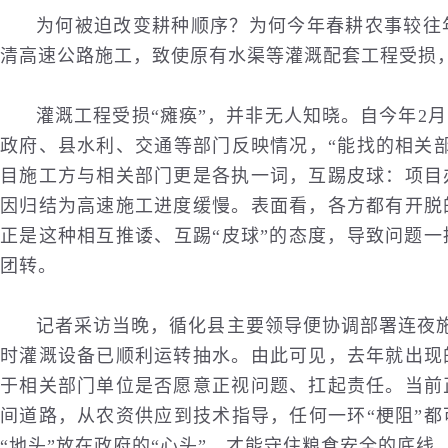
为何被迫改变耕种顺序？为何今年春耕农事较往
清高速公路施工，致使原有水渠等灌溉配套工程受损，
灌溉工程受损“瘫痪”，并非无人知晓。自今年2
政府、县水利、
交通
等部门反映情况，“能找的相关
目施工方与相关部门更是各执一词，互踢皮球：项目
因归结为高速施工进度缓慢。表面看，各方都有开脱
正是这种相互推诿、互踢“皮球”的态度，导致问题
团转。
记者采访当晚，循化县主要领导便协调部署连夜施
时灌溉设备已顺利运转抽水。由此可见，去年就出现
于相关部门单位是否愿意正视问题、扛起责任。当前
间道路，从农资供应到技术指导，任何一环“梗阻”
“地头”放在政府的“心头”，才能守住粮食安全的底线