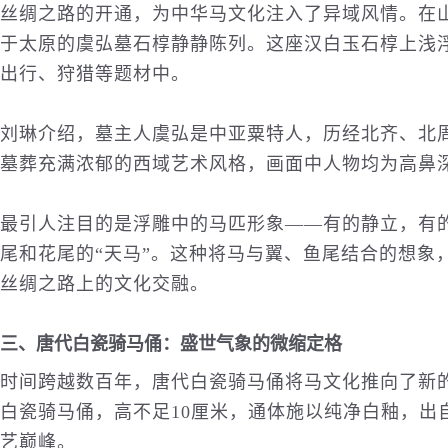
丝绸之路的开通，为中华马文化注入了异域风情。在山西
于太原的虞弘墓石椁静静陈列。这座汉白玉石椁上浅浮
出行、狩猎等题材中。
刘琳介绍，墓主人虞弘是中亚粟特人，历经北齐、北
墓葬充满浓郁的西域艺术风格，画面中
人物
均为高鼻
最引人注目的是浮雕中的马匹形象——有的静立，有
尾和花尾的“天马”。这种将马与翼、鱼尾结合的想象
丝绸之路上的文化交融。
三、唐代白瓷骑马俑：盛世气象的微缩定格
时间跨越数百年，唐代白瓷骑马俑将马文化推向了新
白瓷骑马俑，高不足10厘米，通体施以纯净白釉，出
艺巅峰。