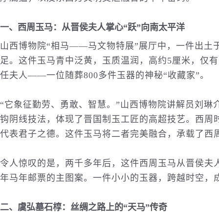
一、西周玉马：从晋侯夫人掌心“跃”向南太平洋
山西博物院“相马——马文物特展”展厅中，一件出土
足。这件玉马青中泛黄，玉质温润，高约5厘米，仅
任夫人——一位随葬800多件玉器的神秘“
收藏
家”。
“它象征勤劳、勇敢、智慧。”山西博物院讲解员刘琳
钩阴线技法，体现了晋国制玉工匠的高超技艺。西周
代表君子之德。这件玉马将二者完美融合，承载了西
令人惊叹的是，两千多年后，这件西周玉马从晋侯夫人的
年马年邮票的主图案。一件小小的玉器，跨越时空，
二、虞弘墓石椁：丝绸之路上的“天马”传奇