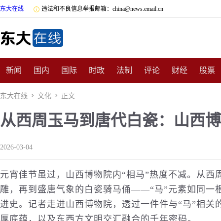
东大在线

违法和不良信息举报邮箱：china@news.email.cn
新闻
国内
国际
时政
法制
评论
财经
股票
数码
民俗
招商
汽车
国学
旅游
文化
收藏
东大在线

文化

正文
从西周玉马到唐代白瓷：山西博
非遗
公益
娱乐
游戏
影视
明星
时尚
体育
2026-03-04
元宵佳节虽过，山西博物院内“相马”热度不减。从西
雕，再到盛唐气象的白瓷骑马俑——“马”元素如同一
进史。记者走进山西博物院，透过一件件与“马”相关
厚底蕴，以及东西方文明交汇融合的千年密码。