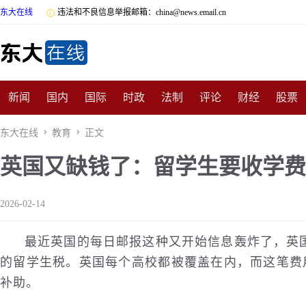
东大在线

违法和不良信息举报邮箱：china@news.email.cn
新闻
国内
国际
时政
法制
评论
财经
股票
数码
民俗
招商
汽车
国学
旅游
文化
收藏
东大在线

教育

正文
英国又缺钱了：留学生要收学费
非遗
公益
娱乐
游戏
影视
明星
时尚
体育
2026-02-14
最近英国的每日邮报这种又开始信息轰炸了，英
的留学生税。英国每个高校都被覆盖在内，而这笔费
补助。