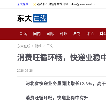
东大在线

违法和不良信息举报邮箱：china@news.email.cn
新闻
国内
国际
时政
法制
评论
财
数码
民俗
招商
汽车
国学
旅游
文
东大在线

财经

正文
消费旺循环畅，快递业稳
非遗
公益
娱乐
游戏
影视
明星
时
2026-03-26
河北省快递业务量同比增长12.3%，高于
消费旺循环畅，快递业稳中有升