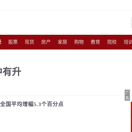
经
股票
现货
房产
家居
购物
教育
院校
培
化
收藏
人物
访谈
国防
军事
武器
能源
农
中有升
尚
体育
互联网
手机
高考
育儿
交通
美食
广
告
全国平均增幅5.3个百分点