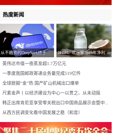
热度新闻
从不融资的DeepSeek终于松
IFBH、欢乐家2025年净利润
口了！目标估值超100亿美
或大幅下滑
英伟达市值一夜蒸发超1.7万亿元
元，人才流失和算力压力让
一季度我国邮政寄递业务量完成519亿件
梁文锋妥协
全球掀掘“金”热 国产矿山机械出口爆单
尺素金声丨以经济建设为中心一以贯之、从未动摇
韩正出席肯尼亚享受零关税出口中国商品展示会暨中国
－肯尼亚商务论坛并致辞
从西方民调变化看中国发展之稳（和音）