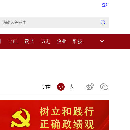
登陆

训
书画
读书
历史
企业
科技
业
民生
健康
医疗
中医
科普


字体：
小
大