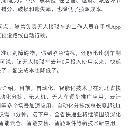
创新能力。不少“黑科技”在仓储、运输、派送环节
了错分、破损和遗失率，也降低了揽派成本。
网点，随着负责无人接驳车的工作人员在
手机
App
照预设路线自动行驶。
精准识别障碍物，遇到紧急情况，还能迅速刹车制
可可说，该无人接驳车去年6月投入使用以来，快递
快了，配送成本也降低了。
永介绍，目前，自动化、智能化技术已在河北省快
动化分拣，无人机、无人车逐步推广应用，云计
划等多个场景加速应用，自动化分拣线总长度超过1
仅需10分钟。接下来，全省快递业将继续围绕深化
、智能云仓、智能安检、智能派件等新技术新应用。