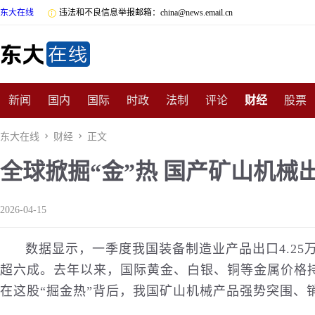
东大在线

违法和不良信息举报邮箱：china@news.email.cn
新闻
国内
国际
时政
法制
评论
财经
股票
数码
民俗
招商
汽车
国学
旅游
文化
收藏
东大在线

财经

正文
全球掀掘“金”热 国产矿山机械
非遗
公益
娱乐
游戏
影视
明星
时尚
体育
2026-04-15
数据显示，一季度我国装备制造业产品出口4.25万
超六成。去年以来，
国际
黄金、白银、铜等金属价格
在这股“掘金热”背后，我国矿山机械产品强势突围、