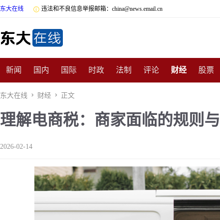
东大在线

违法和不良信息举报邮箱：china@news.email.cn
新闻
国内
国际
时政
法制
评论
财经
股票
数码
民俗
招商
汽车
国学
旅游
文化
收藏
东大在线

财经

正文
理解电商税：商家面临的规则与
非遗
公益
娱乐
游戏
影视
明星
时尚
体育
2026-02-14