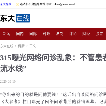
东大在线

违法和不良信息举报邮箱：china@news.email.cn
新闻
国内
国际
时政
法制
评论
财经
股票
数码
民俗
招商
汽车
国学
旅游
文化
收藏
东大在线

健康

正文
315曝光网络问诊乱象：不管患
非遗
公益
娱乐
游戏
影视
明星
时尚
体育
流水线”
2026-03-16
“你出来的目的就是问他要钱！”这话出自某网络问诊
《大参考》栏目曝光了网络问诊背后的营销黑幕。记