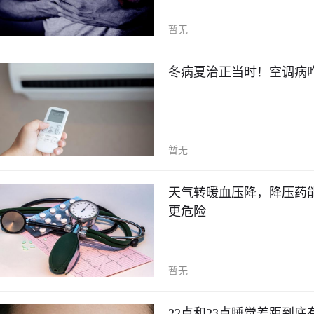
暂无
冬病夏治正当时！空调病
暂无
天气转暖血压降，降压药
更危险
暂无
22点和23点睡觉差距到