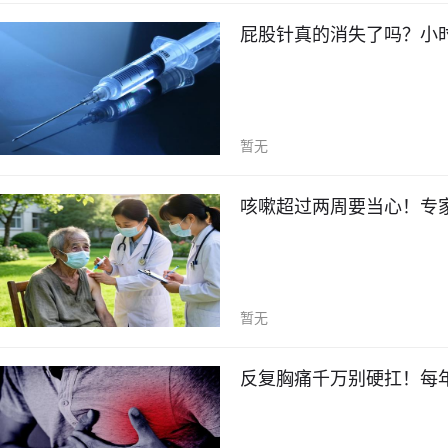
屁股针真的消失了吗？小时
暂无
咳嗽超过两周要当心！专
暂无
反复胸痛千万别硬扛！每