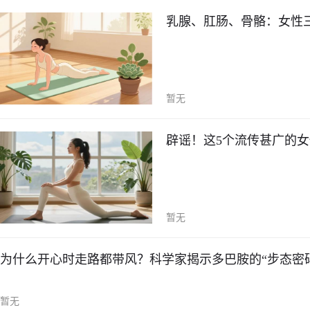
乳腺、肛肠、骨骼：女性
暂无
辟谣！这5个流传甚广的女
暂无
为什么开心时走路都带风？科学家揭示多巴胺的“步态密
暂无