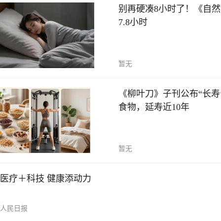
别再硬凑8小时了！《自然
7.8小时
暂无
《柳叶刀》子刊公布“长寿
食物，延寿近10年
暂无
医疗＋科技 健康添动力
人民日报