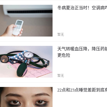
冬病夏治正当时！空调病
暂无
天气转暖血压降，降压药
更危险
暂无
22点和23点睡觉差距到