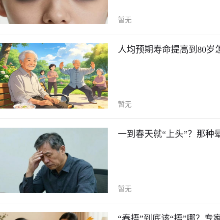
暂无
人均预期寿命提高到80岁
暂无
一到春天就“上头”？那种
暂无
“春捂”到底该“捂”哪？专