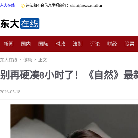
东大在线

违法和不良信息举报邮箱：china@news.email.cn
新闻
国内
国际
时政
法制
评论
财经
股票
数码
民俗
招商
汽车
国学
旅游
文化
收藏
东大在线

健康

正文
别再硬凑8小时了！《自然》最新
非遗
公益
娱乐
游戏
影视
明星
时尚
体育
2026-05-18