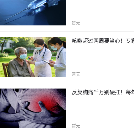
暂无
咳嗽超过两周要当心！专
暂无
反复胸痛千万别硬扛！每
暂无