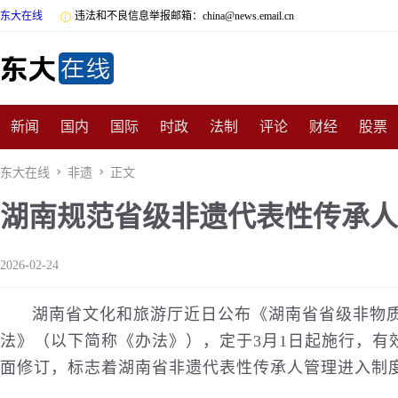
东大在线

违法和不良信息举报邮箱：china@news.email.cn
新闻
国内
国际
时政
法制
评论
财经
股票
数码
民俗
招商
汽车
国学
旅游
文化
收藏
东大在线

非遗

正文
湖南规范省级非遗代表性传承人
非遗
公益
娱乐
游戏
影视
明星
时尚
体育
2026-02-24
湖南省
文化
和
旅游
厅近日公布《湖南省省级非物
法》（以下简称《办法》），定于3月1日起施行，有效
面修订，标志着湖南省
非遗
代表性传承人管理进入制