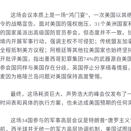
这场会议本质上是一场“鸿门宴”，一次美国以其
令的战略宣告。面对美国的强权施压，31个美洲国家
的国家虽派出高级国防官员参会，但态度并不一致。
境内开展军事行动，强调主权不可侵犯；传统盟友加
全程抵制美方议程；阿根廷等其他拉美国家也始终坚
开批评美国，指出墨西哥犯罪集团74%的
武器
源自美
参会国同样与美国存在分歧，英国停止分享缉毒情报
麦因为格陵兰岛问题对美国保持高度警惕。
最终，这场耗资巨大、声势浩大的峰会仅发布了
时间表和具体的执行方案，也未达成美国预期的任何
这场34国参与的军事高层会议是特朗普“唐罗主
前，西半球并无统一的军方高层协调机制，美国试图