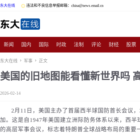
东大在线

违法和不良信息举报邮箱：china@news.email.cn
新闻
国内
国际
时政
法制
评论
财经
股票
数码
民俗
招商
汽车
国学
旅游
文化
收藏
东大在线

军事

正文
美国的旧地图能看懂新世界吗 高
非遗
公益
娱乐
游戏
影视
明星
时尚
体育
2026-02-14
2月11日，美国主办了首届西半球
国防
首长会议，
加。这是自1947年美国建立洲际防务体系以来，西
的高层军事会议，标志着特朗普全球战略布局的重要