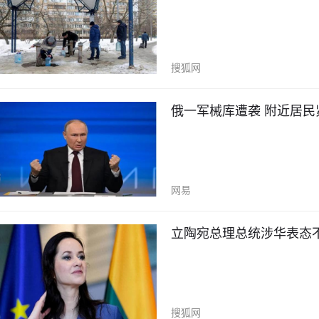
搜狐网
俄一军械库遭袭 附近居民
网易
立陶宛总理总统涉华表态
搜狐网