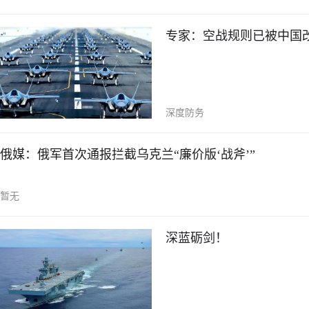
专家：空战规则已被中国
深度防务
俄媒：俄军首次通报拦截乌克兰“廉价版‘战斧’”
暂无
深蓝砺剑！