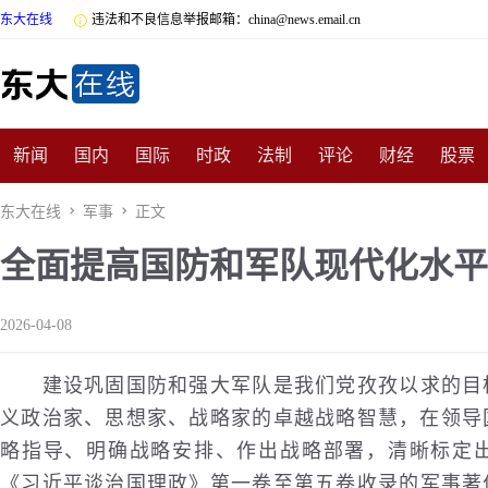
东大在线

违法和不良信息举报邮箱：china@news.email.cn
新闻
国内
国际
时政
法制
评论
财经
股票
数码
民俗
招商
汽车
国学
旅游
文化
收藏
东大在线

军事

正文
全面提高国防和军队现代化水平
非遗
公益
娱乐
游戏
影视
明星
时尚
体育
2026-04-08
建设巩固
国防
和强大军队是我们党孜孜以求的目
义政治家、思想家、战略家的卓越战略智慧，在领导
略指导、明确战略安排、作出战略部署，清晰标定
《习近平谈治国理政》第一卷至第五卷收录的
军事
著