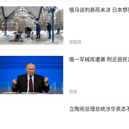
俄乌谈判悬而未决 日本想
搜狐网
俄一军械库遭袭 附近居民
网易
立陶宛总理总统涉华表态