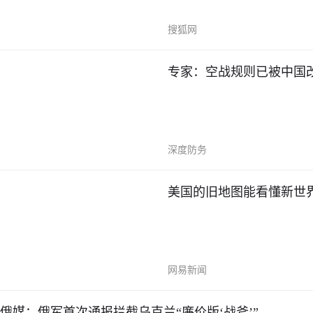
搜狐网
专家：空战规则已被中国
深度防务
美国的旧地图能看懂新世界
网易新闻
俄媒：俄军首次通报拦截乌克兰“廉价版‘战斧’”