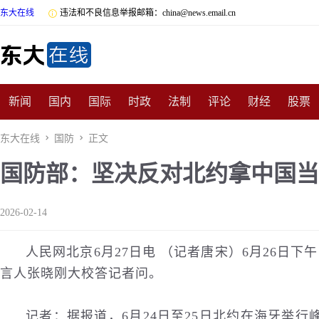
东大在线

违法和不良信息举报邮箱：china@news.email.cn
新闻
国内
国际
时政
法制
评论
财经
股票
数码
民俗
招商
汽车
国学
旅游
文化
收藏
东大在线

国防

正文
国防部：坚决反对北约拿中国当
非遗
公益
娱乐
游戏
影视
明星
时尚
体育
2026-02-14
人民网北京6月27日电 （记者唐宋）6月26日下
言人张晓刚大校答记者问。
记者：据报道，6月24日至25日北约在海牙举