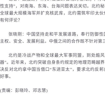
性支持”，对南海、东海、台海问题表达关切。北约
全球最大规模海军并扩充核武库，北约需筑牢印太伙
有何
评论
？
张晓刚：中国坚持走和平发展道路，奉行防御性
主权、安全、发展利益。中俄之间的合作既不针对第
北约是冷战产物和全球最大军事同盟，到处煽风
器”。近年来，北约突破自身条约规定的地理范畴越
决反对北约拿中国当借口“东进亚太”，要求北约反
好事。
(责编：彭晓玲、邓志慧)