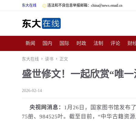
东大在线

违法和不良信息举报邮箱：china@news.email.cn
新闻
国内
国际
时政
法制
评论
财
数码
民俗
招商
汽车
国学
旅游
文
东大在线

读书

正文
盛世修文！一起欣赏“唯一
非遗
公益
娱乐
游戏
影视
明星
时
2026-02-14
央视网消息：
1月26日，国家图书馆发布了
75册、984525叶。截至目前，“中华古籍资