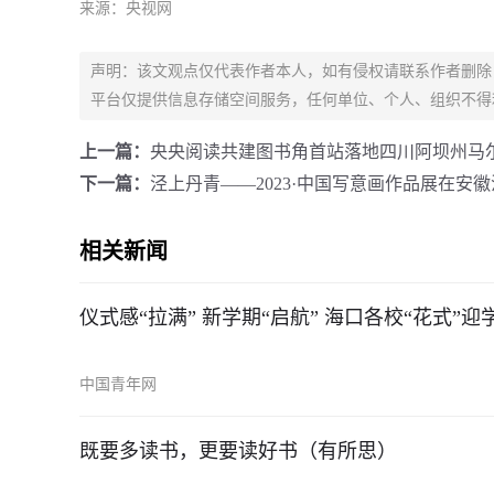
来源：央视网
声明：该文观点仅代表作者本人，如有侵权请联系作者删除
平台仅提供信息存储空间服务，任何单位、个人、组织不得
上一篇：
央央阅读共建图书角首站落地四川阿坝州马
下一篇：
泾上丹青——2023·中国写意画作品展在安
相关新闻
仪式感“拉满” 新学期“启航” 海口各校“花式”
中国青年网
既要多读书，更要读好书（有所思）