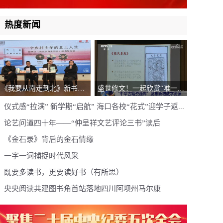
热度新闻
《我要从南走到北》新书发
盛世修文！一起欣赏“唯一活
布会在京举办
着的象形文字”
仪式感“拉满” 新学期“启航” 海口各校“花式”迎学子返校
报到
论艺问道四十年——“仲呈祥文艺评论三书”读后
《金石录》背后的金石情缘
一字一词捕捉时代风采
既要多读书，更要读好书（有所思）
央央阅读共建图书角首站落地四川阿坝州马尔康