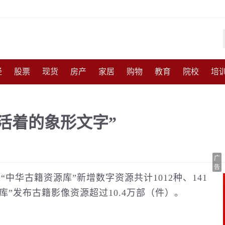
经
股票
现货
房产
家居
购物
教育
院校
培
化
收藏
人物
访谈
国防
军事
武器
能源
农
活着的象形文字”
尚
体育
互联网
手机
高考
育儿
交通
美食
广
告
“中华古籍资源库”新增数字资源共计1012种、141
源库”发布古籍影像资源超过10.4万部（件）。