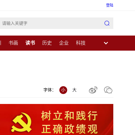
登陆

训
书画
读书
历史
企业
科技
业
民生
健康
医疗
中医
科普


字体：
小
大