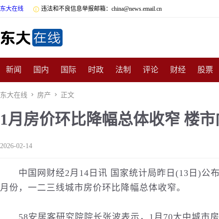
东大在线

违法和不良信息举报邮箱：china@news.email.cn
新闻
国内
国际
时政
法制
评论
财经
股票
数码
民俗
招商
汽车
国学
旅游
文化
收藏
东大在线

房产

正文
1月房价环比降幅总体收窄 楼
非遗
公益
娱乐
游戏
影视
明星
时尚
体育
2026-02-14
中国网
财经
2月14日讯 国家统计局昨日(13日)公
月份，一二三线城市房价环比降幅总体收窄。
58安居客研究院院长张波表示，1月70大中城市