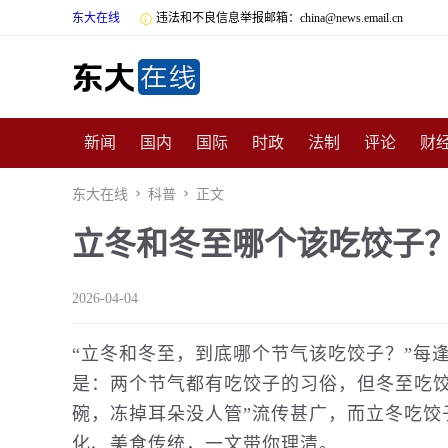
东大在线

违法和不良信息举报邮箱：china@news.email.cn
新闻
国内
国际
时政
法制
评论
财
数码
民俗
招商
汽车
国学
旅游
文
东大在线

科普

正文
立冬和冬至哪个该吃饺子
非遗
公益
娱乐
游戏
影视
明星
时
2026-04-04
“立冬和冬至，到底哪个节气该吃饺子？”每
是：两个节气都有吃饺子的习俗，但冬至吃饺
碗，冻掉耳朵没人管”流传甚广，而立冬吃饺
化
、
美食
传统，一文带你理清。