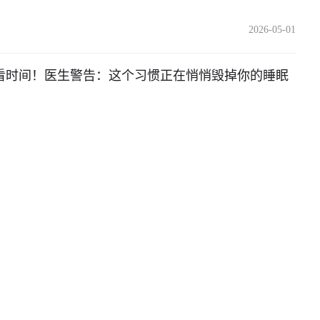
2026-05-01
看时间！医生警告：这个习惯正在悄悄毁掉你的睡眠
2026-04-19
量！干煸豆角、红烧茄子、沙拉酱……这些“伪素菜”
2026-04-15