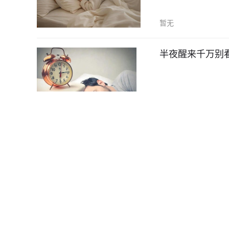
暂无
半夜醒来千万别
暂无
吃素不等于低热
比肉还胖人
暂无