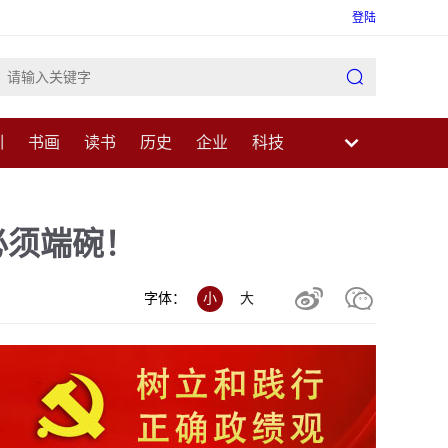
登陆

训
书画
读书
历史
企业
科技
业
民生
健康
医疗
中医
科普
必须端碗！


字体：
小
大