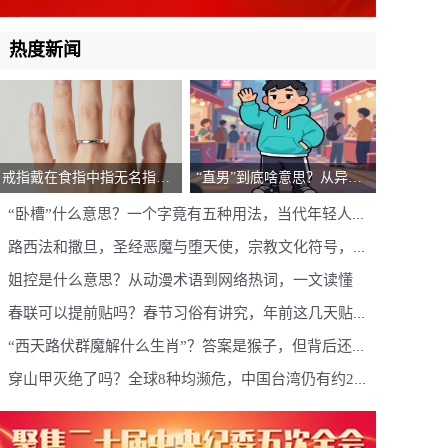
热度新闻
戒指戴在食指中指无名指各
“直男”到底啥意思？从异性
代表什么？左右手含义完全
恋到网络热词，一个词的进
“卧槽”什么意思？一个字竟有五种用法，当代年轻人为
不同，别再戴错了
化史
何对它上头？
路西法和撒旦，圣经恶魔与堕天使，宗教文化符号，七
宗罪代表人物
姐控是什么意思？从动漫术语到网络热词，一文读懂
春联可以提前贴吗？春节习俗有讲究，年前这几天贴最
吉利
“西天路伏群魔解什么生肖”？答案是猴子，但背后还有
这些文化深意
穿山甲灭绝了吗？全球8种均濒危，中国台湾仍有约2万
只，中华穿山甲极危未灭绝