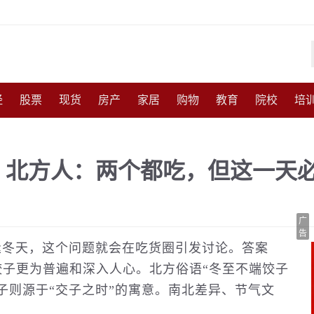
经
股票
现货
房产
家居
购物
教育
院校
培
化
收藏
人物
访谈
国防
军事
武器
能源
农
？北方人：两个都吃，但这一天
尚
体育
互联网
手机
高考
育儿
交通
美食
广
告
逢冬天，这个问题就会在吃货圈引发讨论。答案
子更为普遍和深入人心。北方俗语“冬至不端饺子
子则源于“交子之时”的寓意。南北差异、节气
文