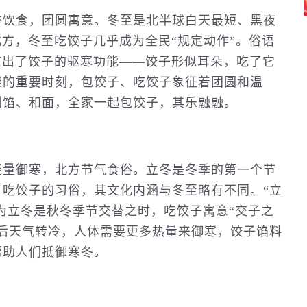
季饮食，团圆寓意。冬至是北半球白天最短、黑夜
北方，冬至吃饺子几乎成为全民“规定动作”。俗语
道出了饺子的驱寒功能——饺子形似耳朵，吃了它
聚的重要时刻，包饺子、吃饺子象征着团圆和温
剁馅、和面，全家一起包饺子，其乐融融。
能量御寒，北方节气食俗。立冬是冬季的第一个节
吃饺子的习俗，其文化内涵与冬至略有不同。“立
认为立冬是秋冬季节交替之时，吃饺子寓意“交子之
后天气转冷，人体需要更多热量来御寒，饺子馅料
帮助人们抵御寒冬。