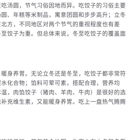
至吃汤圆，节气习俗因地而异。吃饺子的习俗主要
汤圆、年糕等米制品，寓意团圆和步步高升；立冬
在北方，不同地区对两个节气的重视程度也有差
冬至饺子为重。但总体来说，冬至吃饺子的覆盖面
，暖身养胃。无论立冬还是冬至，吃饺子都非常符
碳水化合物；馅料可荤可素，搭配合理，营养均
体温，肉馅饺子（猪肉、羊肉、牛肉）是很好的选
能补充维生素，又能暖身养胃。吃上一盘热气腾腾