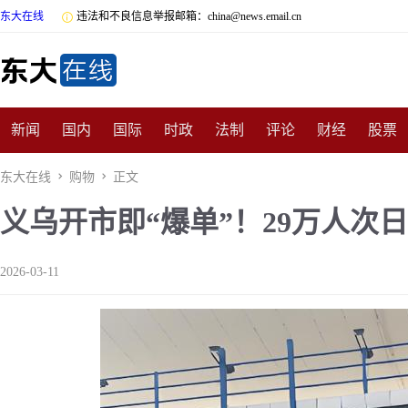
东大在线

违法和不良信息举报邮箱：china@news.email.cn
新闻
国内
国际
时政
法制
评论
财经
股票
数码
民俗
招商
汽车
国学
旅游
文化
收藏
东大在线

购物

正文
义乌开市即“爆单”！29万人次
非遗
公益
娱乐
游戏
影视
明星
时尚
体育
2026-03-11