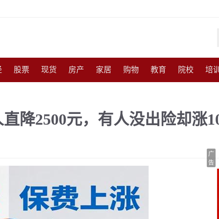
经
股票
现货
房产
家居
购物
教育
院校
培
化
收藏
人物
访谈
国防
军事
武器
能源
农
降2500元，有人没出险却涨1
尚
体育
互联网
手机
高考
育儿
交通
美食
广
告