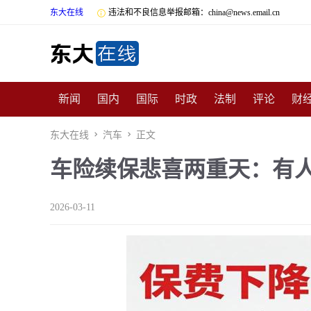
东大在线

违法和不良信息举报邮箱：china@news.email.cn
新闻
国内
国际
时政
法制
评论
财
数码
民俗
招商
汽车
国学
旅游
文
东大在线

汽车

正文
车险续保悲喜两重天：有人直
非遗
公益
娱乐
游戏
影视
明星
时
2026-03-11