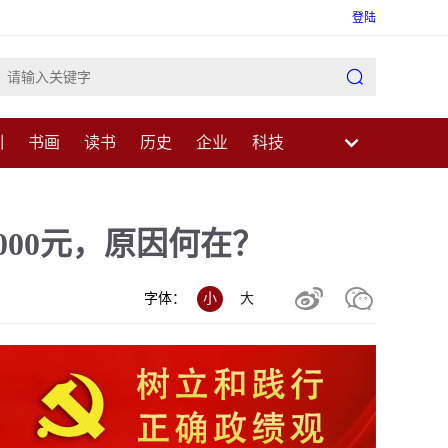
登陆

训
书画
读书
历史
企业
科技
业
民生
健康
医疗
中医
科普
000元，原因何在？


字体：
小
大