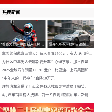
热度新闻
“看我怎样用中国制造干掉日
雷军“60+60=120”言论翻
本制造！”张雪机车WSBK连
车？两车对撞物理题，网
车险续保悲喜两重天：有人直降2500元，有人没出险却
夺两冠，打破数十年垄断
友：数学没毛病，物理全错
涨1000元，原因何在？
为什么中年男人去哪都要开车？心理学家：那不仅是
车，更是他的“第三空间”
2025全球汽车销量TOP10出炉！比亚迪、上汽集团和吉
利控股三家中国车企上榜，丰田、大众、现代汽车、通
“中年人的一代神车”直降10万元
用汽车占据前四，日产汽车跌出前十
理想汽车道歉了！母亲在4S店找母婴室遭员工嘲笑，门
店负责人上门致歉
4月汽车销量榜大洗牌：前十名仅剩1款燃油车，新能源
渗透率冲破61%