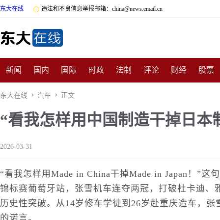
东大在线

违法和不良信息举报邮箱：china@news.email.cn
新闻
国内
国际
时政
法制
评论
财经
股票
数码
民俗
招商
汽车
国学
旅游
文化
收藏
东大在线

汽车

正文
“看我怎样用中国制造干掉日本
非遗
公益
娱乐
游戏
影视
明星
时尚
体育
2026-03-31
“看我怎样用Made in China干掉Made in Ja
锦标赛葡萄牙站，张雪机车连夺两冠，打破杜卡迪、
历史
性突破。从14岁修车学徒到26岁赴重庆造车，
的诺言。