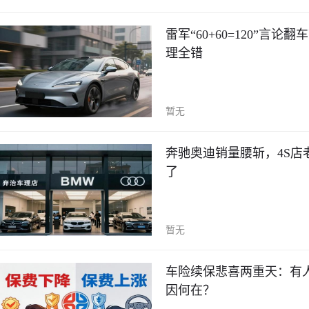
雷军“60+60=120”
理全错
暂无
奔驰奥迪销量腰斩，4S店
了
暂无
车险续保悲喜两重天：有人直
因何在？