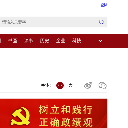
登陆

训
书画
读书
历史
企业
科技
业
民生
健康
医疗
中医
科普


字体：
小
大