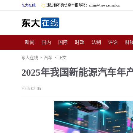
东大在线

违法和不良信息举报邮箱：china@news.email.cn
新闻
国内
国际
时政
法制
评论
财
数码
民俗
招商
汽车
国学
旅游
文
东大在线

汽车

正文
2025年我国新能源汽车年产
非遗
公益
娱乐
游戏
影视
明星
时
2026-03-05