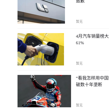
致歉
暂无
4月汽车销量榜
61%
暂无
“看我怎样用中国
破数十年垄断
暂无