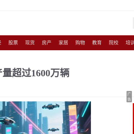
经
股票
现货
房产
家居
购物
教育
院校
培
化
收藏
人物
访谈
国防
军事
武器
能源
农
量超过1600万辆
尚
体育
互联网
手机
高考
育儿
交通
美食
广
告