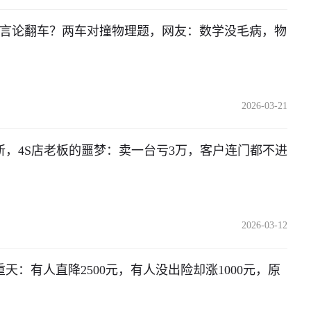
=120”言论翻车？两车对撞物理题，网友：数学没毛病，物
2026-03-21
斩，4S店老板的噩梦：卖一台亏3万，客户连门都不进
2026-03-12
天：有人直降2500元，有人没出险却涨1000元，原