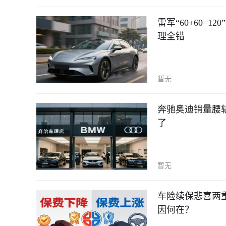
雷军“60+60
理全错
暂无
奔驰奥迪销量腰
了
暂无
车险续保悲喜两重
因何在？