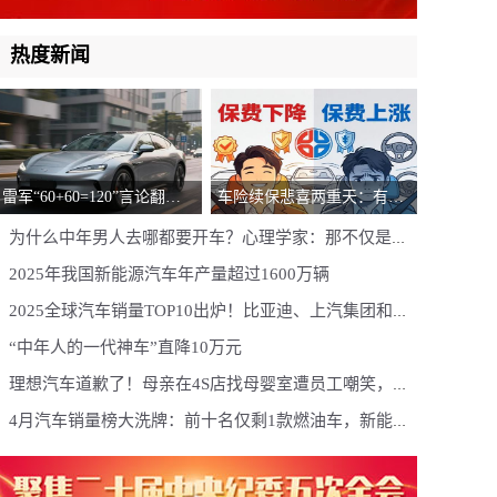
热度新闻
雷军“60+60=120”言论翻
车险续保悲喜两重天：有人
车？两车对撞物理题，网
直降2500元，有人没出险却
为什么中年男人去哪都要开车？心理学家：那不仅是
友：数学没毛病，物理全错
涨1000元，原因何在？
车，更是他的“第三空间”
2025年我国新能源汽车年产量超过1600万辆
2025全球汽车销量TOP10出炉！比亚迪、上汽集团和吉
利控股三家中国车企上榜，丰田、大众、现代汽车、通
“中年人的一代神车”直降10万元
用汽车占据前四，日产汽车跌出前十
理想汽车道歉了！母亲在4S店找母婴室遭员工嘲笑，门
店负责人上门致歉
4月汽车销量榜大洗牌：前十名仅剩1款燃油车，新能源
渗透率冲破61%