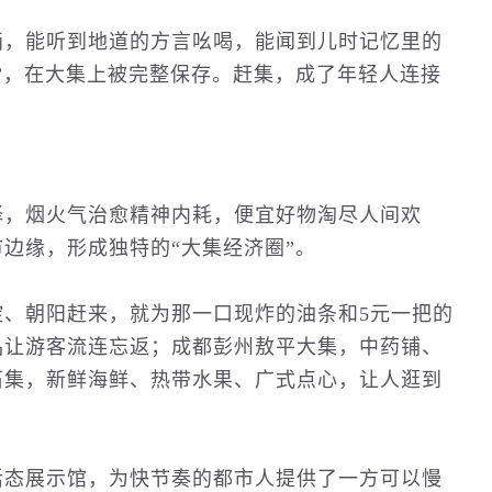
画，能听到地道的方言吆喝，能闻到儿时记忆里的
”，在大集上被完整保存。赶集，成了年轻人连接
择，烟火气治愈精神内耗，便宜好物淘尽人间欢
边缘，形成独特的“大集经济圈”。
、朝阳赶来，就为那一口现炸的油条和5元一把的
品让游客流连忘返；成都彭州敖平大集，中药铺、
石集，新鲜海鲜、热带水果、广式点心，让人逛到
活态展示馆，为快节奏的都市人提供了一方可以慢