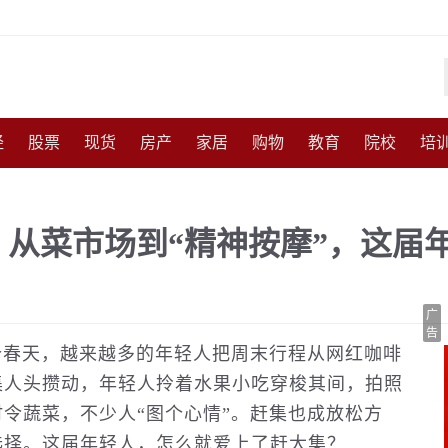
经
股票
现货
房产
家居
购物
教育
院校
培
化
收藏
人物
访谈
国防
军事
武器
能源
农
从菜市场到“精神按摩”，这届
尚
体育
互联网
手机
高考
育儿
交通
美食
广
告
个春天，越来越多的年轻人把周末行程从网红咖啡
集人头攒动，年轻人拎着水果小吃穿梭其间，拍照
令蔬菜，不少人“图个心情”。赶集也成放松方
选择。这届年轻人，怎么就爱上了赶大集？