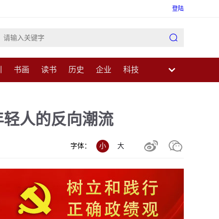
登陆

训
书画
读书
历史
企业
科技
业
民生
健康
医疗
中医
科普
年轻人的反向潮流


字体：
小
大