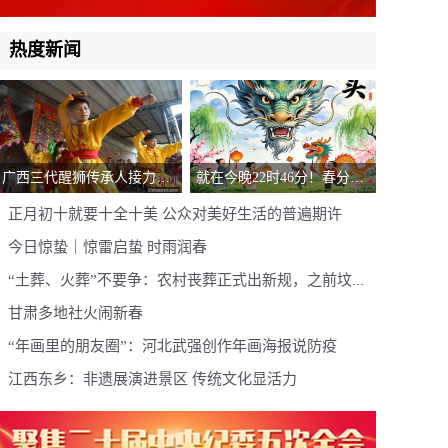
热度新闻
广西三代醒狮传承人接力中
就在今晚22时46分！春分遇
国千年技艺
上“龙抬头”，本世纪仅有三
正月初十就要十全十美 公众对美好生活的普遍期许
次的罕见相遇
今日惊蛰｜惊雷启蛰 时雨润春
“土葬、火葬”不要争：农村丧葬正式出新规，之前坟墓
如何处理
甘肃多地社火闹新春
“年画里的朋友圈”：河北武强创作年画海报说防疫
江西东乡：非遗展演进景区 传统文化显活力