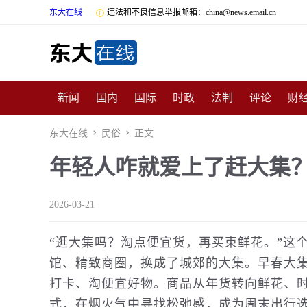
东大在线

违法和不良信息举报邮箱：china@news.email.cn
新闻
国内
国际
时政
法制
评论
财
数码
民俗
招商
汽车
国学
旅游
文
东大在线

民俗

正文
年轻人咋就爱上了赶大集？
非遗
公益
娱乐
游戏
影视
明星
时
2026-03-21
“逛大集吗？淘点便宜货，再买束鲜花。”这
馆、精致商圈，换成了城郊的大集。早春大
打卡、淘便宜好物。商品从年货转向鲜花、时
式，在烟火气中寻找松弛感，成为周末出行