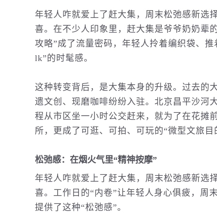
年轻人咋就爱上了赶大集，周末松弛感新选
喜。在不少人印象里，赶大集是爷爷奶奶辈的
攻略”成了流量密码，年轻人拎着编织袋、推着
lk”的时髦感。
这种转变背后，是大集本身的升级。过去的
遗
文创、现磨咖啡纷纷入驻。北京昌平沙河
程从市区坐一小时公交赶来，就为了在花摊
所，更成了可逛、可拍、可玩的“微型文旅目
松弛感：在烟火气里“精神按摩”
年轻人咋就爱上了赶大集，周末松弛感新选
喜。工作日的“内卷”让年轻人身心俱疲，周
提供了这种“松弛感”。