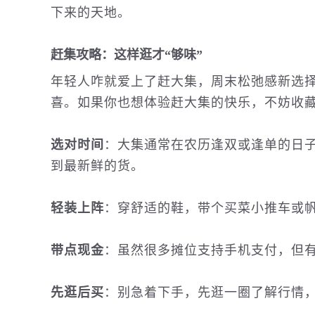
下来的天地。
赶集攻略：这样逛才“够味”
年轻人咋就爱上了赶大集，周末松弛感新选
喜。如果你也想体验赶大集的快乐，不妨
收
选对时间
：大集通常在农历逢双或逢单的日
到最新鲜的货。
轻装上阵
：穿舒适的鞋，带个买菜小推车或
带点现金
：虽然很多摊位支持
手机
支付，但
先逛后买
：别急着下手，先逛一圈了解行情