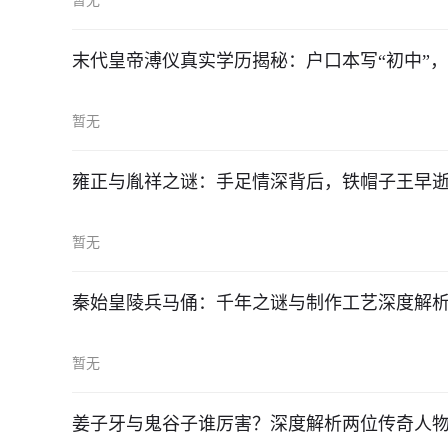
暂无
末代皇帝溥仪真实学历揭秘：户口本写“初中”
暂无
雍正与胤祥之谜：手足情深背后，铁帽子王早
暂无
秦始皇陵兵马俑：千年之谜与制作工艺深度解
暂无
姜子牙与鬼谷子谁厉害？深度解析两位传奇人