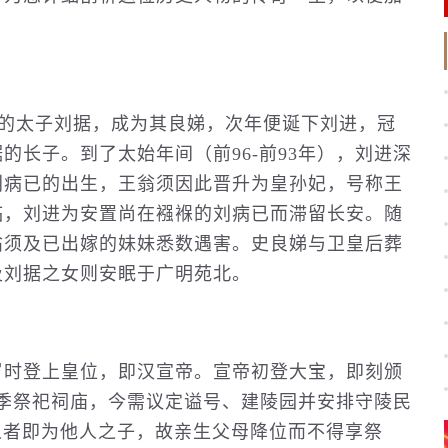
5岁的太子刘据，成为其良娣，次年便诞下刘进，冠
的长子。到了太始年间（前96-前93年），刘进深
刘病已的出生，王翁须因此晋升为皇孙妃，号称王
临，刘进为安置尚在襁褓的刘病已而滞留长安。随
翁须及已出嫁的妹妹悉数遇害。史良娣与卫皇后葬
及刘据之女则安眠于广明苑北。
岁时登上皇位，即汉宣帝。宣帝初登大宝，即刻颁
季祭祀祠庙，今需议定谥号、建陵园并安排守陵民
人者即为他人之子，故亲生父母降位而不得享祭