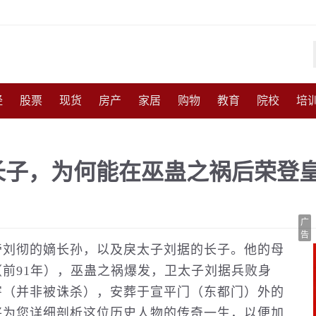
经
股票
现货
房产
家居
购物
教育
院校
培
化
收藏
人物
访谈
国防
军事
武器
能源
农
长子，为何能在巫蛊之祸后荣登
尚
体育
互联网
手机
高考
育儿
交通
美食
广
告
帝刘彻的嫡长孙，以及戾太子刘据的长子。他的母
前91年），巫蛊之祸爆发，卫太子刘据兵败身
害（并非被诛杀），安葬于宣平门（东都门）外的
将为您详细剖析这位
历史
人物
的传奇一生，以便加