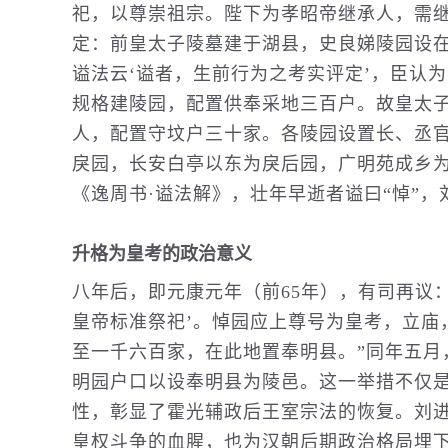
祀，以尊崇祖宗。陛下为孝昭帝继承人，需
定：前皇太子陵墓建于湖县，史良娣陵园设
谥法云‘谥者，生前行为之考实评定’，臣认
规格建陵园，配置供奉采地三百户。故皇太
人，配置守坟户三十家。各陵园设置长、丞官
戾园，长安白亭以东为戾后园，广明苑成乡
《逸周书·谥法解》，壮年早逝者谥曰“悼”，
升格为皇考的政治意义
八年后，即元康元年（前65年），有司再议
皇帝标准祭祀’。悼园应上尊号为皇考，立庙
至一千六百家，在此地置奉明县。”同年五月
明园户口以设奉明县为陵邑。这一举措不仅
性，彰显了霍光辅政后王室宗法的恢复。刘
皇权斗争的血腥，也为汉朝后期政治格局埋