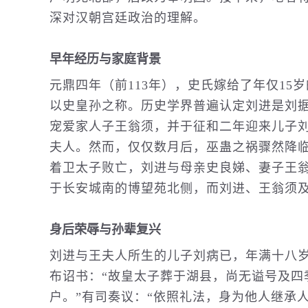
深对汉朝宫廷政治的理解。
早年经历与家庭背景
元鼎四年（前113年），史氏嫁给了年仅1
以史皇孙之称。历史学界普遍认定刘进是刘据
宠爱家人子王翁须，并于征和二年迎来儿子
夫人。然而，仅仅数月后，巫蛊之祸骤然降
着卫太子败亡，刘进与母亲史良娣、妻子王
于长安城南的博望苑北侧，而刘进、王翁须
身后荣辱与孙辈复兴
刘进与王夫人所生的儿子刘病已，年满十八
布诏书：“故皇太子葬于湖县，尚无谥号及四
户。”有司奏议：“依照礼法，身为他人继承