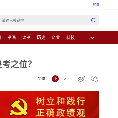
登陆

训
书画
读书
历史
企业
科技
业
民生
健康
医疗
中医
科普
皇考之位？


字体：
小
大