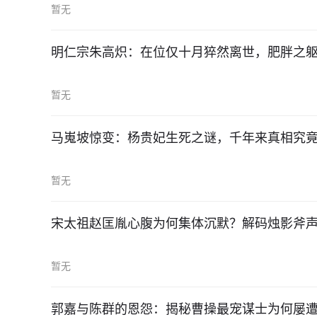
暂无
明仁宗朱高炽：在位仅十月猝然离世，肥胖之
暂无
马嵬坡惊变：杨贵妃生死之谜，千年来真相究
暂无
宋太祖赵匡胤心腹为何集体沉默？解码烛影斧
暂无
郭嘉与陈群的恩怨：揭秘曹操最宠谋士为何屡