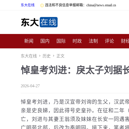
东大在线

违法和不良信息举报邮箱：china@news.email.cn
新闻
国内
国际
时政
法制
评论
财
数码
民俗
招商
汽车
国学
旅游
文
东大在线

历史

正文
悼皇考刘进：戾太子刘据
非遗
公益
娱乐
游戏
影视
明星
时
2026-04-27
悼皇考刘进，乃是汉宣帝刘询的生父，汉武
亲是史良娣，因此得号史皇孙。在征和二年（
亡，刘进与其妻王翁须及妹妹在长安一同遇
广明苑北部，后改为奉明园。接下来，笔者