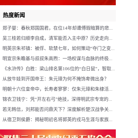
热度新闻
郑子婴：春秋郑国国君，在位14年却遭傅瑕暗算的悲情
君主
吴三桂若归顺李自成，清军能否入主中原？历史走向的
深度推演
明英宗朱祁镇：被俘、软禁七年，如何策动“夺门之变”
重夺皇位
明宣宗朱瞻基与叔叔朱高煦：一场权谋与血脉的终极对
决
《水浒传》白胜：梁山排名第106位的“白日鼠”，智取生
辰纲的关键人物
从放牛娃到开国帝王：朱元璋为何不掩饰卑微出身？
明朝十六位皇帝中，长寿者寥寥：仅朱元璋和朱棣活过
六十岁
锦衣卫钱宁：凭“开左右弓”绝技，深得明武宗专宠的权
宦人生
若无韩信，刘邦能否问鼎天下？深度解析楚汉战争关键
人物
从宿卫到侯爵：揭秘明初名将郭英的戎马生涯与家族荣
光