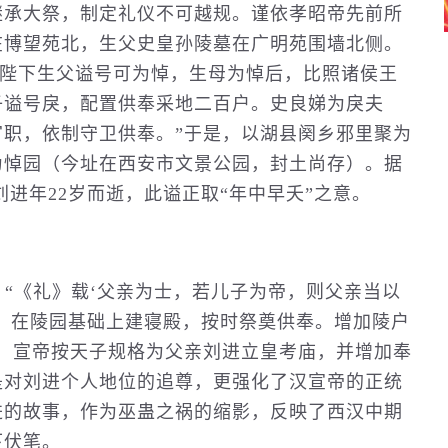
继承大祭，制定礼仪不可越规。谨依孝昭帝先前所
在博望苑北，生父史皇孙陵墓在广明苑围墙北侧。
为陛下生父谥号可为悼，生母为悼后，比照诸侯王
子谥号戾，配置供奉采地二百户。史良娣为戾夫
职，依制守卫供奉。”于是，以湖县阕乡邪里聚为
为悼园（今址在西安市文景公园，封土尚存）。据
刘进年22岁而逝，此谥正取“年中早夭”之意。
：“《礼》载‘父亲为士，若儿子为帝，则父亲当以
，在陵园基础上建寝殿，按时祭奠供奉。增加陵户
，宣帝按天子规格为父亲刘进立皇考庙，并增加奉
是对刘进个人地位的追尊，更强化了汉宣帝的正统
进的故事，作为巫蛊之祸的缩影，反映了西汉中期
下伏笔。