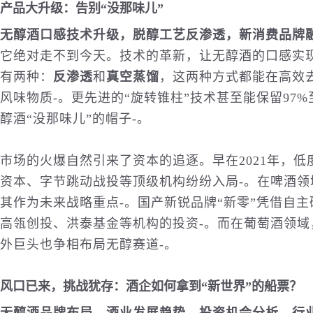
产品大升级：告别“没那味儿”
无醇酒口感技术升级，脱醇工艺反渗透，新消费品牌
它绝对走不到今天。技术的革新，让无醇酒的口感实
有两种：
反渗透
和
真空蒸馏
，这两种方式都能在高效
风味物质
-
。更先进的“旋转锥柱”技术甚至能保留97%
醇酒“没那味儿”的帽子
-
。
市场的火爆自然引来了资本的追逐。早在2021年，低
资本、字节跳动战投等顶级机构纷纷入局
-
。在啤酒领
其作为未来战略重点
-
。国产新锐品牌“新零”凭借自主
高瓴创投、洪泰基金等机构的投资
-
。而在葡萄酒领域
外巨头也争相布局无醇赛道
-
。
风口已来，挑战犹存：酒企如何拿到“新世界”的船票？