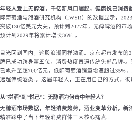
年轻人爱上无醇酒，千亿新风口崛起，健康悦己消费
际
葡萄酒与烈酒研究机构（IWSR）的数据显示，20
突破130亿美元大关，预计到2027年，无醇啤酒的
预计到2029年将累计增长36%
-
。
目光回到
国内
，这股浪潮同样汹涌。京东超市发布的20
牌已成功跻身第五位，消费热度直逼传统头部品牌
-
。
已飙升至超700亿元，低醇葡萄酒销量增速超过35%
远超传统酒类
-
。这届年轻人，正在用自己的方式，彻
从“拼酒”到“悦己”：无醇酒为何击中年轻人？
无醇酒市场数据，年轻消费趋势，酒业变革分析，新
精准踩中了当下年轻消费群体三大核心痛点。