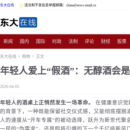
东大在线

违法和不良信息举报邮箱：china@news.email.cn
新闻
国内
国际
时政
法制
评论
财经
股票
数码
民俗
招商
汽车
国学
旅游
文化
收藏
东大在线

购物

正文
年轻人爱上“假酒”：无醇酒会
非遗
公益
娱乐
游戏
影视
明星
时尚
体育
2026-04-05
年轻人的酒桌上正悄然发生一场革命。
在
健康
意识觉
的背景下，一种既能保留社交仪式感，又能彻底摆脱
人的速度从“开车专属”的被动选择，跃升为新世代聚
一现的“伪需求”，还是即将引爆的下一个千亿级新风