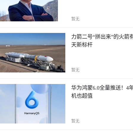
暂无
力箭二号“拼出来”的火箭
天新标杆
暂无
华为鸿蒙6.0全量推送！
机也超值
暂无