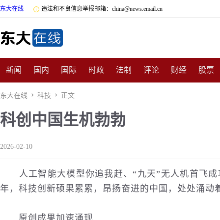
东大在线

违法和不良信息举报邮箱：china@news.email.cn
新闻
国内
国际
时政
法制
评论
财经
股票
数码
民俗
招商
汽车
国学
旅游
文化
收藏
东大在线

科技

正文
科创中国生机勃勃
非遗
公益
娱乐
游戏
影视
明星
时尚
体育
2026-02-10
人工智能大模型你追我赶、“九天”无人机首飞成功
年，
科技
创新硕果累累，昂扬奋进的中国，处处涌动
原创成果加速涌现