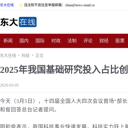
东大在线

违法和不良信息举报邮箱：china@news.email.cn
新闻
国内
国际
时政
法制
评论
财经
股票
数码
民俗
招商
汽车
国学
旅游
文化
收藏
东大在线

科技

正文
2025年我国基础研究投入占比
非遗
公益
娱乐
游戏
影视
明星
时尚
体育
2026-03-05
今天（3月5日），十四届全国人大四次会议首场“部
和俊回答总台记者提问。
阴和俊表示，我国科技事业快速发展，科技实力跃上新