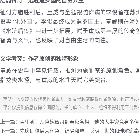
结局传奇：远赴暹罗国的自由人生
征讨方腊胜利后，童威与童猛跟随诈病的李俊留在苏
投奔“化外国”。李俊最终成为暹罗国主，童威则在海
《水浒后传》中进一步拓展，赋予童威更丰厚的传奇
智勇与义气，也反映了对自由生活的向往。
文学考究：作者原创的独特形象
童威在史料中罕见记载，推测为施耐庵的
原创角色
。
指龙类水怪，与童威的水性天赋完美契合。
声明：该文观点仅代表作者本人，如有侵权请联系作者删除，也可通过
平台仅提供信息存储空间服务，任何单位、个人、组织不得利用平台发
上一篇：
百里奚：从陪嫁奴隶到春秋名相，他的人生究竟有多传
下一篇：
嘉庆即位后为何急于铲除和珅，聪明一世的和珅难道毫