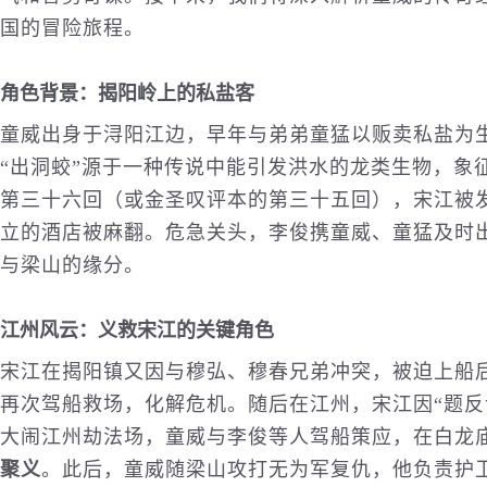
国的冒险旅程。
角色背景：揭阳岭上的私盐客
童威出身于浔阳江边，早年与弟弟童猛以贩卖私盐为
“出洞蛟”源于一种传说中能引发洪水的龙类生物，象
第三十六回（或金圣叹评本的第三十五回），宋江被
立的酒店被麻翻。危急关头，李俊携童威、童猛及时
与梁山的缘分。
江州风云：义救宋江的关键角色
宋江在揭阳镇又因与穆弘、穆春兄弟冲突，被迫上船
再次驾船救场，化解危机。随后在江州，宋江因“题反
大闹江州劫法场，童威与李俊等人驾船策应，在白龙
聚义
。此后，童威随梁山攻打无为军复仇，他负责护