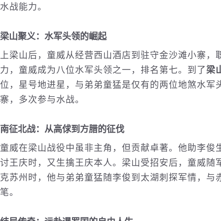
水战能力。
梁山聚义：水军头领的崛起
上梁山后，童威从经营西山酒店到驻守金沙滩小寨，
力，童威成为八位水军头领之一，排名第七。到了
梁
位，星号地进星，与弟弟童猛是仅有的两位地煞水军
寨，多次参与水战。
南征北战：从高俅到方腊的征伐
童威在梁山战役中虽非主角，但贡献卓著。他助李俊
讨王庆时，又生擒王庆本人。梁山受招安后，童威随
克苏州时，他与弟弟童猛随李俊到太湖刺探军情，与
笔。