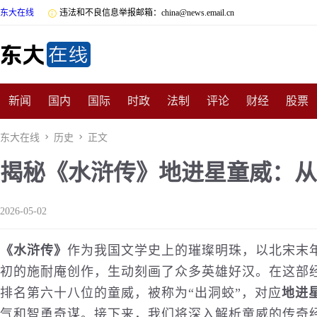
东大在线

违法和不良信息举报邮箱：china@news.email.cn
新闻
国内
国际
时政
法制
评论
财经
股票
数码
民俗
招商
汽车
国学
旅游
文化
收藏
东大在线

历史

正文
揭秘《水浒传》地进星童威：从
非遗
公益
娱乐
游戏
影视
明星
时尚
体育
2026-05-02
《水浒传》
作为我国文学史上的璀璨明珠，以北宋末
初的施耐庵创作，生动刻画了众多英雄好汉。在这部
排名第六十八位的童威，被称为“出洞蛟”，对应
地进
气和智勇奇谋。接下来，我们将深入解析童威的传奇