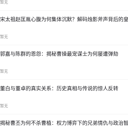
暂无
宋太祖赵匡胤心腹为何集体沉默？解码烛影斧声背后的
暂无
郭嘉与陈群的恩怨：揭秘曹操最宠谋士为何屡遭弹劾
暂无
董白与董卓的真实关系：历史真相与传说的惊人反转
暂无
揭秘曹丕为何不杀曹植：权力博弈下的兄弟情仇与政治