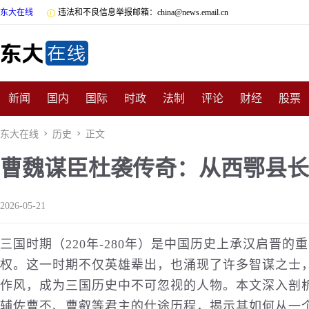
东大在线

违法和不良信息举报邮箱：china@news.email.cn
新闻
国内
国际
时政
法制
评论
财经
股票
数码
民俗
招商
汽车
国学
旅游
文化
收藏
东大在线

历史

正文
曹魏谋臣杜袭传奇：从西鄂县长
非遗
公益
娱乐
游戏
影视
明星
时尚
体育
2026-05-21
三国时期（220年-280年）是中国
历史
上承汉启晋的重
权。这一时期不仅英雄辈出，也涌现了许多智谋之士
作风，成为三国历史中不可忽视的
人物
。本文深入剖
辅佐曹丕、曹叡等君主的仕途历程，揭示其如何从一