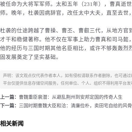
被任命为大将军军师。太和五年（231年），曹真逝
师。晚年，杜袭因病辞官，改任太中大夫，直至去世
杜袭的仕途跨越了曹操、曹丕、曹叡三代，从地方官
才干和稳健著称。他不仅在军事上助力曹真和司马懿
他的经历与三国时期其他名臣相比，或许不够轰轰烈
固发展奠定了坚实基础。
声明：该文观点仅代表作者本人，如有侵权请联系作者删除，也可通过
平台仅提供信息存储空间服务，任何单位、个人、组织不得利用平台发
上一篇：
曹魏重臣裴潜：从避乱荆州到安邦定国的传奇人生
下一篇：
三国时期曹魏大臣和洽：清廉俭朴，卖田宅自给的风骨
相关新闻