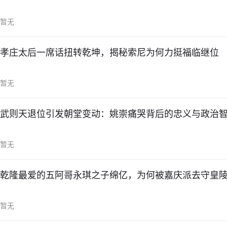
暂无
孝庄太后一席话扭转乾坤，揭秘索尼为何力挺福临继位
暂无
武则天退位引发朝堂变动：姚崇痛哭背后的忠义与政治
暂无
乾隆最爱的五阿哥永琪之子绵亿，为何被嘉庆派去守皇
暂无