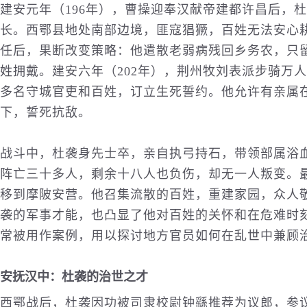
建安元年（196年），曹操迎奉汉献帝建都许昌后，
长。西鄂县地处南部边境，匪寇猖獗，百姓无法安心
任后，果断改变策略：他遣散老弱病残回乡务农，只
姓拥戴。建安六年（202年），荆州牧刘表派步骑万
多名守城官吏和百姓，订立生死誓约。他允许有亲属
下，誓死抗敌。
战斗中，杜袭身先士卒，亲自执弓持石，带领部属浴
阵亡三十多人，剩余十八人也负伤，却无一人叛变。
移到摩陂安营。他召集流散的百姓，重建家园，众人
袭的
军事
才能，也凸显了他对百姓的关怀和在危难时
常被用作案例，用以探讨地方官员如何在乱世中兼顾
安抚汉中：杜袭的治世之才
西鄂战后，杜袭因功被司隶校尉钟繇推荐为议郎，参