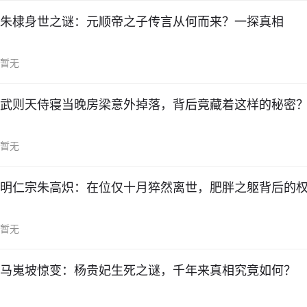
朱棣身世之谜：元顺帝之子传言从何而来？一探真相
暂无
武则天侍寝当晚房梁意外掉落，背后竟藏着这样的秘密
暂无
明仁宗朱高炽：在位仅十月猝然离世，肥胖之躯背后的
暂无
马嵬坡惊变：杨贵妃生死之谜，千年来真相究竟如何？