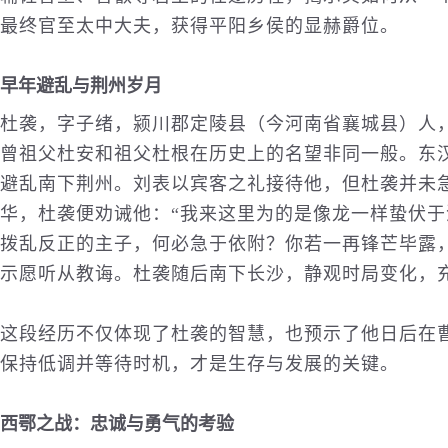
最终官至太中大夫，获得平阳乡侯的显赫爵位。
早年避乱与荆州岁月
杜袭，字子绪，颍川郡定陵县（今河南省襄城县）人
曾祖父杜安和祖父杜根在历史上的名望非同一般。东
避乱南下荆州。刘表以宾客之礼接待他，但杜袭并未
华，杜袭便劝诫他：“我来这里为的是像龙一样蛰伏
拨乱反正的主子，何必急于依附？你若一再锋芒毕露
示愿听从教诲。杜袭随后南下长沙，静观时局变化，
这段经历不仅体现了杜袭的智慧，也预示了他日后在
保持低调并等待时机，才是生存与发展的关键。
西鄂之战：忠诚与勇气的考验