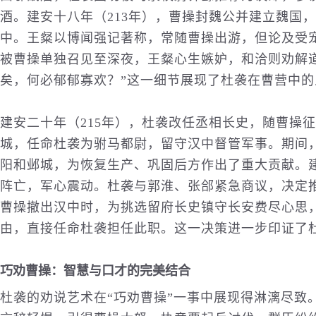
酒。建安十八年（213年），曹操封魏公并建立魏国
中。王粲以博闻强记著称，常随曹操出游，但论及受
被曹操单独召见至深夜，王粲心生嫉妒，和洽则劝解
矣，何必郁郁寡欢？”这一细节展现了杜袭在曹营中
建安二十年（215年），杜袭改任丞相长史，随曹操
城，任命杜袭为驸马都尉，留守汉中督管军事。期间
阳和邺城，为恢复生产、巩固后方作出了重大贡献。建
阵亡，军心震动。杜袭与郭淮、张郃紧急商议，决定
曹操撤出汉中时，为挑选留府长史镇守长安费尽心思，
由，直接任命杜袭担任此职。这一决策进一步印证了
巧劝曹操：智慧与口才的完美结合
杜袭的劝说艺术在“巧劝曹操”一事中展现得淋漓尽致