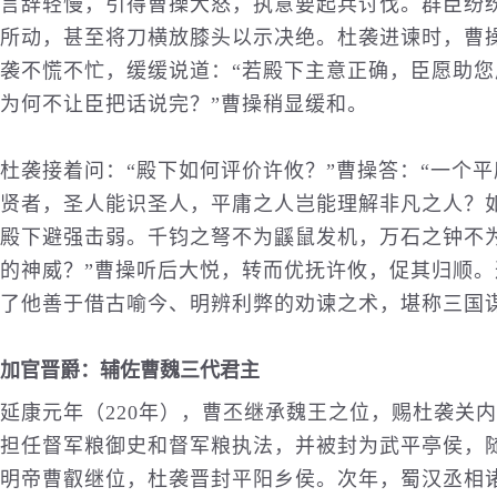
言辞轻慢，引得曹操大怒，执意要起兵讨伐。群臣纷
所动，甚至将刀横放膝头以示决绝。杜袭进谏时，曹操
袭不慌不忙，缓缓说道：“若殿下主意正确，臣愿助
为何不让臣把话说完？”曹操稍显缓和。
杜袭接着问：“殿下如何评价许攸？”曹操答：“一个平
贤者，圣人能识圣人，平庸之人岂能理解非凡之人？
殿下避强击弱。千钧之弩不为鼷鼠发机，万石之钟不
的神威？”曹操听后大悦，转而优抚许攸，促其归顺
了他善于借古喻今、明辨利弊的劝谏之术，堪称三国
加官晋爵：辅佐曹魏三代君主
延康元年（220年），曹丕继承魏王之位，赐杜袭关
担任督军粮御史和督军粮执法，并被封为武平亭侯，随
明帝曹叡继位，杜袭晋封平阳乡侯。次年，蜀汉丞相