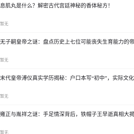
息肌丸是什么？解密古代宫廷神秘的香体秘方！
暂无
无子嗣皇帝之谜：盘点历史上七位可能丧失生育能力的
暂无
末代皇帝溥仪真实学历揭秘：户口本写“初中”，实际文
暂无
雍正与胤祥之谜：手足情深背后，铁帽子王早逝真相大
暂无