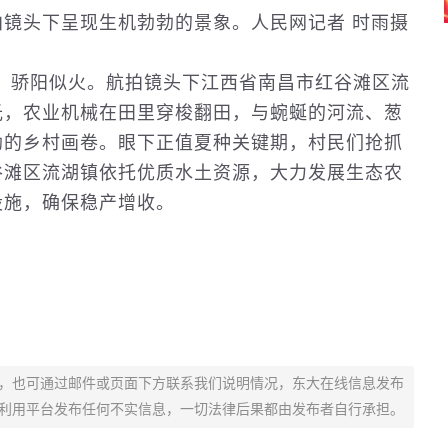
镜头下呈现生机勃勃的景象。人民网记者 时雨摄
节，骄阳似火。航拍镜头下江西省南昌市红谷滩区流
光，
农业
机械在田里穿梭翻田，与蜿蜒的河流、葱
勃的乡村画卷。眼下正值夏种关键期，村民们抢抓
谷滩区流湖镇依托优质水土资源，大力发展生态农
设施，确保稳产增收。
，也可通过邮件或页面下方联系我们说明情况，东大在线信息发布
利用平台发布任何不实信息，一切法律后果都由发布者自行承担。