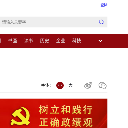
登陆

训
书画
读书
历史
企业
科技
业
民生
健康
医疗
中医
科普


字体：
小
大