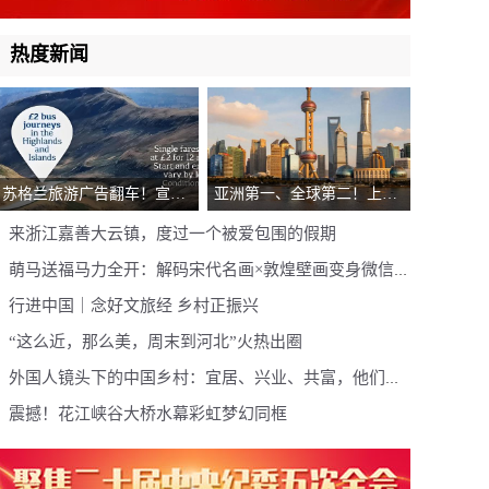
热度新闻
苏格兰旅游广告翻车！宣传
亚洲第一、全球第二！上海
高地竟用中国长白山照片，
登《Time Out》2026全球最
来浙江嘉善大云镇，度过一个被爱包围的假期
网友：这也太乌龙了
佳城市榜单，凭什么？
萌马送福马力全开：解码宋代名画×敦煌壁画变身微信表
情包的国潮美学
行进中国｜念好文旅经 乡村正振兴
“这么近，那么美，周末到河北”火热出圈
外国人镜头下的中国乡村：宜居、兴业、共富，他们看
到了什么？
震撼！花江峡谷大桥水幕彩虹梦幻同框