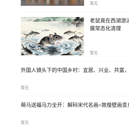
暂无
老鼠竟在西湖游
展常态化清理
暂无
外国人镜头下的中国乡村：宜居、兴业、共富
暂无
萌马送福马力全开：解码宋代名画×敦煌壁画变
暂无