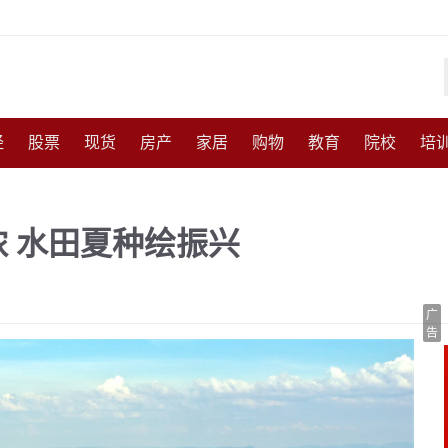
经
股票
现货
房产
家居
购物
教育
院校
培
化
收藏
人物
访谈
国防
军事
武器
能源
农
 水田夏种绘振兴
尚
体育
互联网
手机
高考
育儿
交通
美食
广
告