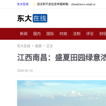
东大在线

违法和不良信息举报邮箱：china@news.email.cn
新闻
国内
国际
时政
法制
评论
财
数码
民俗
招商
汽车
国学
旅游
文
东大在线

旅游

正文
江西南昌：盛夏田园绿意浓
非遗
公益
娱乐
游戏
影视
明星
时
2026-02-16