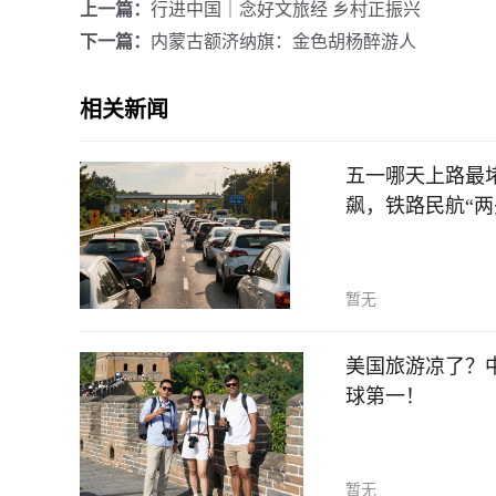
上一篇：
行进中国｜念好文旅经 乡村正振兴
下一篇：
内蒙古额济纳旗：金色胡杨醉游人
相关新闻
五一哪天上路最堵
飙，铁路民航“两
暂无
美国旅游凉了？
球第一！
暂无