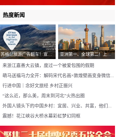
热度新闻
苏格兰旅游广告翻车！宣传
亚洲第一、全球第二！上海
高地竟用中国长白山照片，
登《Time Out》2026全球最
来浙江嘉善大云镇，度过一个被爱包围的假期
网友：这也太乌龙了
佳城市榜单，凭什么？
萌马送福马力全开：解码宋代名画×敦煌壁画变身微信表
情包的国潮美学
行进中国｜念好文旅经 乡村正振兴
“这么近，那么美，周末到河北”火热出圈
外国人镜头下的中国乡村：宜居、兴业、共富，他们看
到了什么？
震撼！花江峡谷大桥水幕彩虹梦幻同框