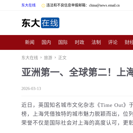
东大在线

违法和不良信息举报邮箱：china@news.email.cn
新闻
国内
国际
时政
法制
评论
财
数码
民俗
招商
汽车
国学
旅游
文
东大在线

旅游

正文
亚洲第一、全球第二！上海登
非遗
公益
娱乐
游戏
影视
明星
时
2026-03-13
近日，英国知名城市
文化
杂志《Time Out
榜，上海凭借独特的城市魅力脱颖而出，位
荣誉不仅是
国际
社会对上海的高度认可，更