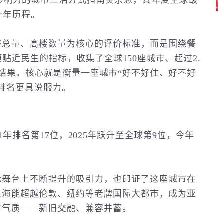
球极具影响力的城市生活方式指南类杂志，其年度全球最
十年历程。
济总量、高楼数量为核心的评价标准，而是围绕餐
项贴近
民生
的指标，收集了全球150座城市、超过2.
结果。核心就是衡量一座城市“好不好住、好不好
排名更具说服力。
年排名第17位，2025年跃升至全球第9位，今年
际舞台上不断提升的吸引力，也印证了这座城市在
上海能超越伦敦、纽约等老牌国际大都市，成为亚
市气质——新旧交融、兼容并蓄。