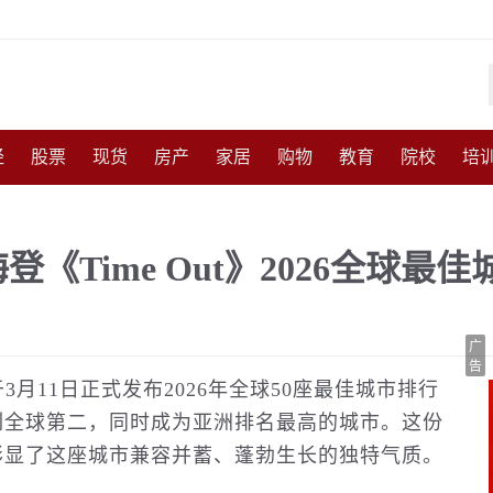
经
股票
现货
房产
家居
购物
教育
院校
培
化
收藏
人物
访谈
国防
军事
武器
能源
农
《Time Out》2026全球最
尚
体育
互联网
手机
高考
育儿
交通
美食
广
告
》于3月11日正式发布2026年全球50座最佳城市排行
列全球第二，同时成为亚洲排名最高的城市。这份
彰显了这座城市兼容并蓄、蓬勃生长的独特气质。