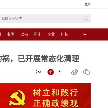
登陆

训
书画
读书
历史
企业
科技
业
民生
健康
医疗
中医
科普
的祸，已开展常态化清理


字体：
小
大