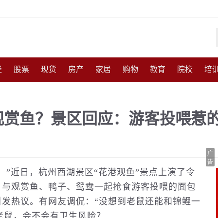
经
股票
现货
房产
家居
购物
教育
院校
培
化
收藏
人物
访谈
国防
军事
武器
能源
农
观赏鱼？景区回应：游客投喂惹
尚
体育
互联网
手机
高考
育儿
交通
美食
广
告
！”近日，杭州西湖景区“花港观鱼”景点上演了令
，与观赏鱼、鸭子、鸳鸯一起抢食游客投喂的面包
发热议。有网友调侃：“没想到老鼠还能和锦鲤一
多老鼠，会不会有卫生风险？