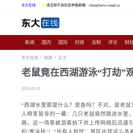
东大在线

违法和不良信息举报邮箱：china@news.email.cn
新闻
国内
国际
时政
法制
评论
财
数码
民俗
招商
汽车
国学
旅游
文
东大在线

旅游

正文
老鼠竟在西湖游泳“打劫”
非遗
公益
娱乐
游戏
影视
明星
时
2026-03-11
“西湖水里那是什么？是鱼吗？不对，是老鼠
人啼笑皆非的一幕：几只老鼠竟然跳进水里
屑。这一场景被游客拍下并上传网络后迅速引
起‘秀泳技’！”也有人担忧：景区出现这么