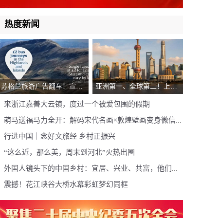
热度新闻
苏格兰旅游广告翻车！宣传
亚洲第一、全球第二！上海
高地竟用中国长白山照片，
登《Time Out》2026全球最
来浙江嘉善大云镇，度过一个被爱包围的假期
网友：这也太乌龙了
佳城市榜单，凭什么？
萌马送福马力全开：解码宋代名画×敦煌壁画变身微信表
情包的国潮美学
行进中国｜念好文旅经 乡村正振兴
“这么近，那么美，周末到河北”火热出圈
外国人镜头下的中国乡村：宜居、兴业、共富，他们看
到了什么？
震撼！花江峡谷大桥水幕彩虹梦幻同框