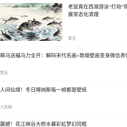
老鼠竟在西湖游泳“打劫
展常态化清理
暂无
萌马送福马力全开：解码宋代名画×敦煌壁画变身微信表
暂无
人间仙境！冬日喀纳斯每一帧都是壁纸
人民网
震撼！花江峡谷大桥水幕彩虹梦幻同框