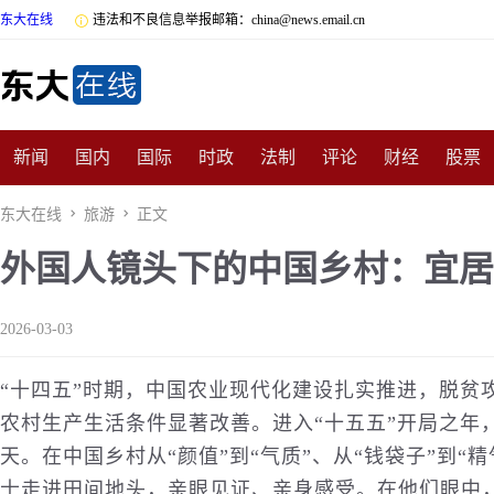
东大在线

违法和不良信息举报邮箱：china@news.email.cn
新闻
国内
国际
时政
法制
评论
财经
股票
数码
民俗
招商
汽车
国学
旅游
文化
收藏
东大在线

旅游

正文
外国人镜头下的中国乡村：宜居
非遗
公益
娱乐
游戏
影视
明星
时尚
体育
2026-03-03
“十四五”时期，中国
农业
现代化建设扎实推进，脱贫
农村生产生活条件显著改善。进入“十五五”开局之年
天。在中国乡村从“颜值”到“气质”、从“钱袋子”到“
士走进田间地头，亲眼见证、亲身感受。在他们眼中