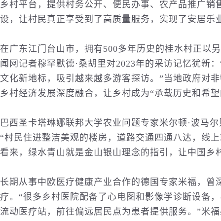
乡村平台，提供村务公开、便民办事、农产品推广销
设，让村民真正享受到了高质量服务，实现了安居乐业
在广东江门台山市，拥有500多年
历史
的桂水村正以另
闻
网记者穆罕默德·桑胡里对2023年的采访记忆犹新
文化新地标，吸引越来越多游客探访。”当地政府对
乡村经济发展深度融合，让乡村成为“承载历史和希望
巴西圣卡塔琳娜联邦大学农业问题专家米尔顿·波马尔则
“村民住进整洁美观的楼房，道路
交通
四通八达，线上
看来，绿水青山就是金山银山理念的指引，让中国乡
长期从事中欧医疗
健康
产业合作的德国专家米福，曾
疗。“很多乡村医院配备了心电图和影像学诊断设备
流动医疗站，前往偏远居民点为患者提供服务。”米福