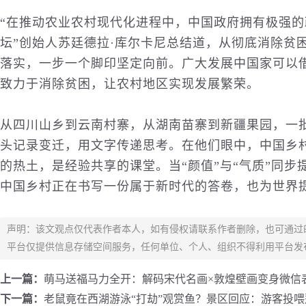
“在推动农业农村现代化进程中，中国政府拥有极强的
坛”创始人苏廷德拉·库尔卡尼总结道，从彻底消除贫
落实，一步一个脚印坚定向前。广大发展中国家可以
致力于消除贫困，让农村地区实现发展繁荣。
从四川山乡到云南村寨，从湖南苗寨到新疆果园，一
头记录变迁，用文字传递思考。在他们眼中，中国乡
的热土，是经验共享的课堂。当“颜值”与“气质”同步提
中国乡村正在书写一份属于新时代的答卷，也为世界
声明：该文观点仅代表作者本人，如有侵权请联系作者删除，也可通过
平台仅提供信息存储空间服务，任何单位、个人、组织不得利用平台发
上一篇：
萌马送福马力全开：解码宋代名画×敦煌壁画变身微信
下一篇：
老鼠竟在西湖游泳“打劫”观赏鱼？景区回应：游客投