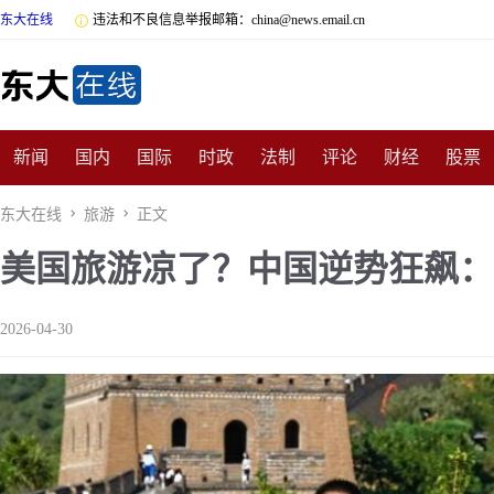
东大在线

违法和不良信息举报邮箱：china@news.email.cn
新闻
国内
国际
时政
法制
评论
财经
股票
数码
民俗
招商
汽车
国学
旅游
文化
收藏
东大在线

旅游

正文
美国旅游凉了？中国逆势狂飙：
非遗
公益
娱乐
游戏
影视
明星
时尚
体育
2026-04-30