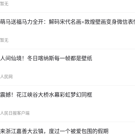
暂无
萌马送福马力全开：解码宋代名画×敦煌壁画变身微信表
暂无
人间仙境！冬日喀纳斯每一帧都是壁纸
人民网
震撼！花江峡谷大桥水幕彩虹梦幻同框
人民日报客户端
来浙江嘉善大云镇，度过一个被爱包围的假期