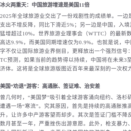
冰火两重天：中国
旅游
增速是美国11倍
2025年全球旅游业交出了一份戏剧性的成绩单。一
支出不增反降，同比下滑近5%；另一边是中国，入
猛增超过10%。世界旅游业理事会（WTTC）的最新
高达9.9%，而美国同期增速仅为0.9%。也就是说，
字不仅让
国际
旅游业界侧目，更释放出一个强烈信号
TC预测，如果当前的趋势得以持续，中国将在未来3
济体。这将是全球旅游版图近百年来最深刻的一次权
美国“劝退”游客：高通胀、签证难、治安差
曾几何时，“美国梦”吸引着全球游客涌向纽约、洛杉
遭遇一场“寒流”。究其原因，首先是持续的高通胀推
升，让许多中产游客望而却步。其次是签证门槛不降
数月甚至一年，严重挫伤出游意愿。此外，枪支暴力