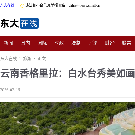
东大在线

违法和不良信息举报邮箱：china@news.email.cn
新闻
国内
国际
时政
法制
评论
财经
股票
数码
民俗
招商
汽车
国学
旅游
文化
收藏
东大在线

旅游

正文
云南香格里拉：白水台秀美如画
非遗
公益
娱乐
游戏
影视
明星
时尚
体育
2026-02-16